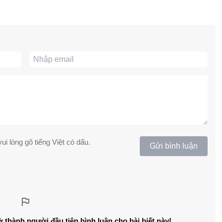
ui lòng gõ tiếng Việt có dấu.
Gửi bình luận
ở thành người đầu tiên bình luận cho bài biết này!