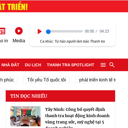
00:00
04:23
Play
o in
Media
Ca khúc:
Tự hào người làm báo Thanh tra
NHÀ ĐẤT
DU LỊCH
THANH TRA SPOTLIGHT
c
Tôi yêu Tổ quốc tôi
phát triển kinh tế tư nhân
TIN ĐỌC NHIỀU
Tây Ninh: Công bố quyết định
thanh tra hoạt động kinh doanh
vàng trang sức, mỹ nghệ tại 5