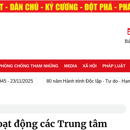
Bá
PHÒNG CHỐNG THAM NHŨNG
MEDIA
XÃ HỘI
PHÁP LUẬT
3/11/2025
80 năm Hành trình Độc lập - Tự do - Hạnh phú
oạt động các Trung tâm