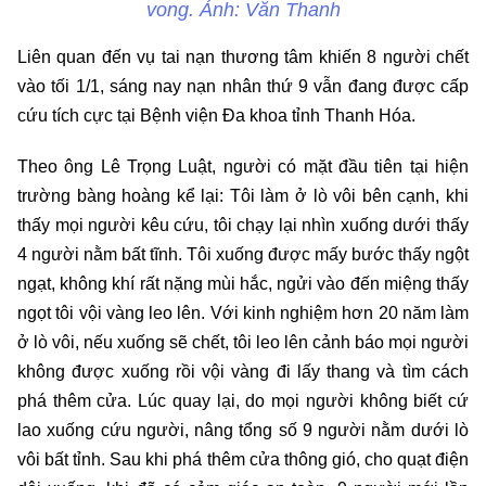
vong. Ảnh: Văn Thanh
Liên quan đến vụ tai nạn thương tâm khiến 8 người chết
vào tối 1/1, sáng nay nạn nhân thứ 9 vẫn đang được cấp
cứu tích cực tại Bệnh viện Đa khoa tỉnh Thanh Hóa.
Theo ông Lê Trọng Luật, người có mặt đầu tiên tại hiện
trường bàng hoàng kể lại: Tôi làm ở lò vôi bên cạnh, khi
thấy mọi người kêu cứu, tôi chạy lại nhìn xuống dưới thấy
4 người nằm bất tĩnh. Tôi xuống được mấy bước thấy ngột
ngạt, không khí rất nặng mùi hắc, ngửi vào đến miệng thấy
ngọt tôi vội vàng leo lên. Với kinh nghiệm hơn 20 năm làm
ở lò vôi, nếu xuống sẽ chết, tôi leo lên cảnh báo mọi người
không được xuống rồi vội vàng đi lấy thang và tìm cách
phá thêm cửa. Lúc quay lại, do mọi người không biết cứ
lao xuống cứu người, nâng tổng số 9 người nằm dưới lò
vôi bất tỉnh. Sau khi phá thêm cửa thông gió, cho quạt điện