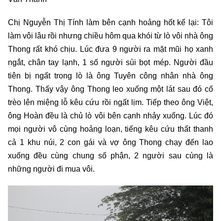
Chị Nguyễn Thị Tính làm bên cạnh hoảng hốt kể lại: Tôi
làm vôi lâu rồi nhưng chiều hôm qua khói từ lò vôi nhà ông
Thong rất khó chịu. Lúc đưa 9 người ra mặt mũi họ xanh
ngắt, chân tay lạnh, 1 số người sùi bọt mép. Người đầu
tiên bị ngất trong lò là ông Tuyên công nhân nhà ông
Thong. Thấy vậy ông Thong leo xuống một lát sau đó cố
trèo lên miệng lỗ kêu cứu rồi ngất lịm. Tiếp theo ông Việt,
ông Hoàn đều là chủ lò vôi bên cạnh nhảy xuống. Lúc đó
mọi người vô cùng hoảng loạn, tiếng kêu cứu thất thanh
cả 1 khu núi, 2 con gái và vợ ông Thong chạy đến lao
xuống đều cùng chung số phận, 2 người sau cùng là
những người đi mua vôi.