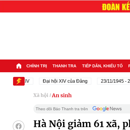
CHÍNH TRỊ
THANH TRA
TIẾP DÂN, KHIẾU TỐ
i hội XIV
Đại hội XIV của Đảng
23/11/1945 - 23/11/
An sinh
Xã hội
/
Theo dõi Báo Thanh tra trên
Hà Nội giảm 61 xã, p