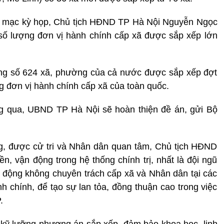
bế mạc kỳ họp, Chủ tịch HĐND TP Hà Nội Nguyễn Ngọc
 số lượng đơn vị hành chính cấp xã được sắp xếp lớn
ổng số 624 xã, phường của cả nước được sắp xếp đợt
g đơn vị hành chính cấp xã của toàn quốc.
g qua, UBND TP Hà Nội sẽ hoàn thiện đề án, gửi Bộ
ng, được cử tri và Nhân dân quan tâm, Chủ tịch HĐND
n, vận động trong hệ thống chính trị, nhất là đội ngũ
 động không chuyên trách cấp xã và Nhân dân tại các
h chính, để tạo sự lan tỏa, đồng thuận cao trong việc
.
 kỹ lưỡng phương án sắp xếp, đảm bảo khoa học, linh