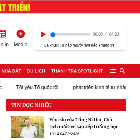
00:00
04:23
Play
o in
Media
Ca khúc:
Tự hào người làm báo Thanh tra
NHÀ ĐẤT
DU LỊCH
THANH TRA SPOTLIGHT
Tôi yêu Tổ quốc tôi
phát triển kinh tế tư nhân
chín
TIN ĐỌC NHIỀU
Yêu cầu của Tổng Bí thư, Chủ
tịch nước về sắp xếp trường học
13:14 04/08/2026