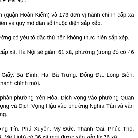
 TP Hà Nội.
n (quận Hoàn Kiếm) và 173 đơn vị hành chính cấp xã
iên và quy mô dân số thuộc diện sắp xếp.
ờng có yếu tố đặc thù nên không thực hiện sắp xếp.
 cấp xã, Hà Nội sẽ giảm 61 xã, phường (trong đó có 46
Giấy, Ba Đình, Hai Bà Trưng, Đống Đa, Long Biên,
 hành chính mới.
ột phần phường Yên Hòa, Dịch Vọng vào phường Quan
Vọng và Dịch Vọng Hậu vào phường Nghĩa Tân và vẫn
ng.
ng Tín, Phú Xuyên, Mỹ Đức, Thanh Oai, Phúc Thọ,
 Mê Linh) có 36 xã mới được sắp xếp từ 76 xã.