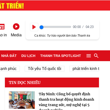
00:00
04:23
Play
o in
Media
Ca khúc:
Tự hào người làm báo Thanh tra
NHÀ ĐẤT
DU LỊCH
THANH TRA SPOTLIGHT
húc
Tôi yêu Tổ quốc tôi
phát triển kinh tế tư nhân
TIN ĐỌC NHIỀU
Tây Ninh: Công bố quyết định
thanh tra hoạt động kinh doanh
vàng trang sức, mỹ nghệ tại 5