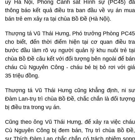
uỷ Hà Nội, Phòng Cảnh sát Hình sự (PC45) đã
thông báo kết quả điều tra ban đầu về vụ án mua
bán trẻ em xảy ra tại chùa Bồ Đề (Hà Nội).
Thượng tá Vũ Thái Hưng, Phó trưởng Phòng PC45
cho biết, đến thời điểm hiện tại cơ quan điều tra
bước đầu làm rõ vụ người quản lý khu nuôi trẻ tại
chùa Bồ Đề câu kết với đối tượng bên ngoài để bán
cháu Cù Nguyên Công - cháu bé bị bỏ rơi với giá
35 triệu đồng.
Thượng tá Vũ Thái Hưng cũng khẳng định, ni sư
Đàm Lan-trụ trì chùa Bồ Đề, chắc chắn là đối tượng
bị điều tra trong vụ án.
Cũng theo ông Vũ Thái Hưng, để xảy ra việc cháu
Cù Nguyên Công bị đem bán, Trụ trì chùa Bồ Đề,
sư Thích Đàm Lan chắc chắn có trách nhiệm song