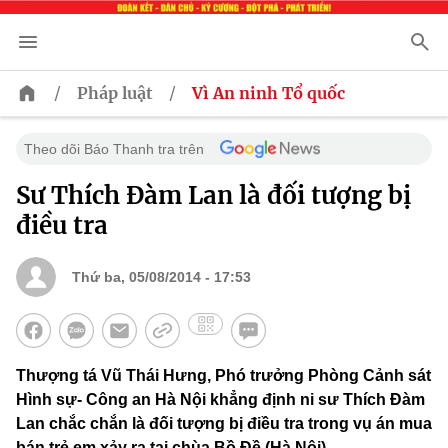
/
/
Pháp luật
Vì An ninh Tổ quốc
Theo dõi Báo Thanh tra trên
Sư Thích Đàm Lan là đối tượng bị
điều tra
Thứ ba, 05/08/2014 - 17:53
Thượng tá Vũ Thái Hưng, Phó trưởng Phòng Cảnh sát
Hình sự- Công an Hà Nội khẳng định ni sư Thích Đàm
Lan chắc chắn là đối tượng bị điều tra trong vụ án mua
bán trẻ em xảy ra tại chùa Bồ Đề (Hà Nội).