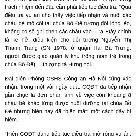
trách nhiệm đến đâu cần phải tiếp tục điều tra. “Qua
điều tra vụ án cho thấy việc tiếp nhận và nuôi các
cháu bé mồ côi tại chùa Bồ Đề tương đối lỏng lẻo,
không có sổ ghi chép các cháu vào – ra. Đây chính
là kẽ hở, điều kiện cho đối tượng Nguyễn Thị
Thanh Trang (SN 1978, ở quận Hai Bà Trưng,
người được giao quản lý khu trông nom trẻ trong
chùa Bồ Đề). – thượng tá Hưng nói.
Đại diện Phòng CSHS Công an Hà Nội cũng xác
nhận, trong một vài ngày qua, CQĐT đã tiếp nhận
gần chục lá đơn phản ánh về việc còn khoảng 8
cháu bé khác từng được nuôi dưỡng tại chùa Bồ
Đề nhưng hiện nay đã “biến mất” một cách đầy bí
hiểm.
“Hiện CQĐT đang tiếp tục điều tra mở rộng vụ án,