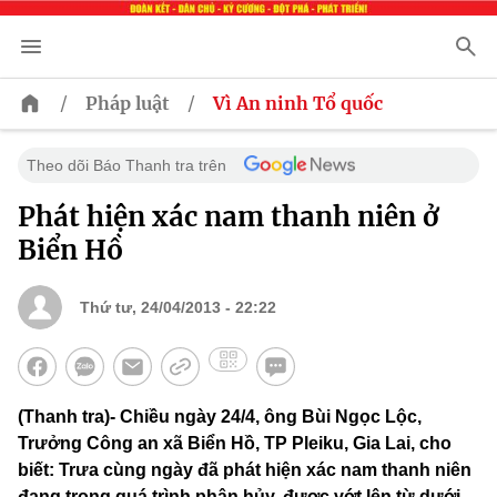
/
/
Pháp luật
Vì An ninh Tổ quốc
Theo dõi Báo Thanh tra trên
Phát hiện xác nam thanh niên ở
Biển Hồ
Thứ tư, 24/04/2013 - 22:22
(Thanh tra)- Chiều ngày 24/4, ông Bùi Ngọc Lộc,
Trưởng Công an xã Biển Hồ, TP Pleiku, Gia Lai, cho
biết: Trưa cùng ngày đã phát hiện xác nam thanh niên
đang trong quá trình phân hủy, được vớt lên từ dưới