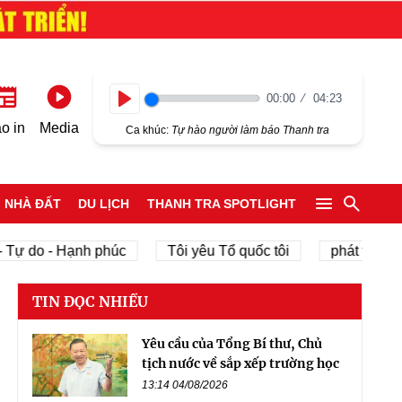
00:00
04:23
Play
o in
Media
Ca khúc:
Tự hào người làm báo Thanh tra
NHÀ ĐẤT
DU LỊCH
THANH TRA SPOTLIGHT
 - Hạnh phúc
Tôi yêu Tổ quốc tôi
phát triển kinh tế 
TIN ĐỌC NHIỀU
Yêu cầu của Tổng Bí thư, Chủ
tịch nước về sắp xếp trường học
13:14 04/08/2026