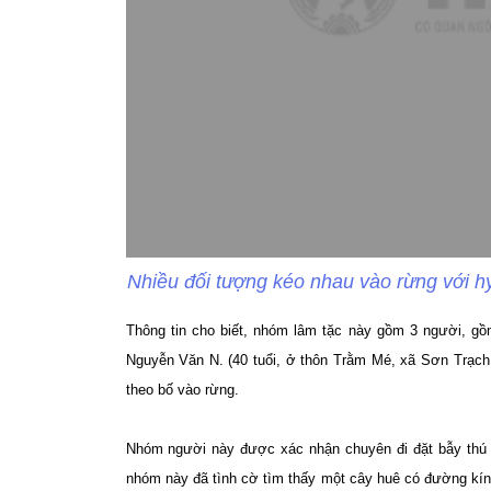
Nhiều đối tượng kéo nhau vào rừng với h
Thông tin cho biết, nhóm lâm tặc này gồm 3 người, g
Nguyễn Văn N. (40 tuổi, ở thôn Trằm Mé, xã Sơn Trạch, 
theo bố vào rừng.
Nhóm người này được xác nhận chuyên đi đặt bẫy thú v
nhóm này đã tình cờ tìm thấy một cây huê có đường kí