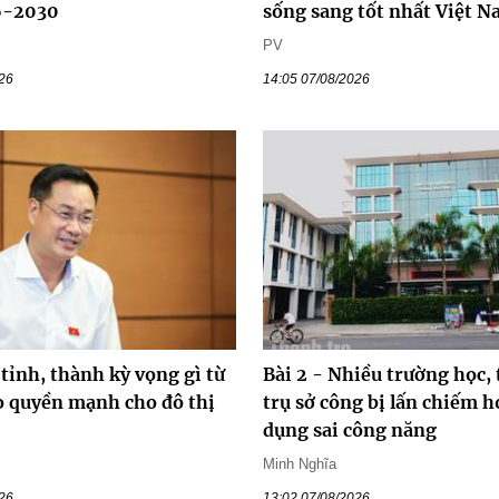
6-2030
sống sang tốt nhất Việt 
PV
026
14:05 07/08/2026
 tỉnh, thành kỳ vọng gì từ
Bài 2 - Nhiều trường học, 
ao quyền mạnh cho đô thị
trụ sở công bị lấn chiếm h
dụng sai công năng
Minh Nghĩa
026
13:02 07/08/2026