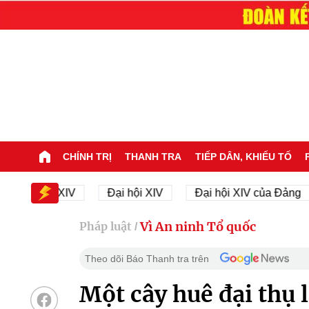
CHÍNH TRỊ
THANH TRA
TIẾP DÂN, KHIẾU TỐ
 hội XIV
Đại hội XIV
Đại hội XIV của Đảng
23
Vì An ninh Tổ quốc
Pháp luật
/
Theo dõi Báo Thanh tra trên
Một cây huê đại thụ lạ