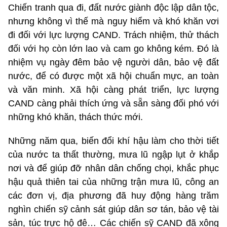
Chiến tranh qua đi, đất nước giành độc lập dân tộc,
nhưng không vì thế mà nguy hiểm và khó khăn vơi
đi đối với lực lượng CAND. Trách nhiệm, thử thách
đối với họ còn lớn lao và cam go không kém. Đó là
nhiệm vụ ngày đêm bảo vệ người dân, bảo vệ đất
nước, để có được một xã hội chuẩn mực, an toàn
và văn minh. Xã hội càng phát triển, lực lượng
CAND càng phải thích ứng và sẵn sàng đối phó với
những khó khăn, thách thức mới.
Những năm qua, biến đổi khí hậu làm cho thời tiết
của nước ta thất thường, mưa lũ ngập lụt ở khắp
nơi và để giúp đỡ nhân dân chống chọi, khắc phục
hậu quả thiên tai của những trận mưa lũ, công an
các đơn vị, địa phương đã huy động hàng trăm
nghìn chiến sỹ cảnh sát giúp dân sơ tán, bảo vệ tài
sản, túc trực hộ đê… Các chiến sỹ CAND đã xông