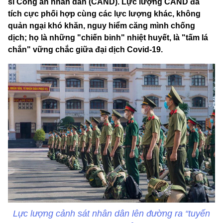
sĩ Công an nhân dân (CAND). Lực lượng CAND đã
tích cực phối hợp cùng các lực lượng khác, không
quản ngại khó khăn, nguy hiểm căng mình chống
dịch; họ là những "chiến binh" nhiệt huyết, là "tấm lá
chắn" vững chắc giữa đại dịch Covid-19.
Lực lượng cảnh sát nhân dân lên đường ra “tuyến