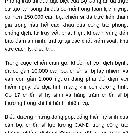
Phong trào thi đua đặc biệt của Bộ Công an đã thực
sự tạo làn sóng thi đua sôi nổi trong toàn lực lượng;
có hơn 150.000 cán bộ, chiến sĩ đã trực tiếp tham
gia trong hầu hết các khâu của công tác phòng,
chống dịch, từ truy vết, phát hiện, khoanh vùng đến
bảo đảm an ninh, trật tự tại các chốt kiểm soát, khu
vực cách ly, điều trị...
Trong cuộc chiến cam go, khốc liệt với dịch bệnh,
đã có gần 10.000 cán bộ, chiến sĩ bị lây nhiễm và
vẫn còn gần 1.000 người đang phải đối diện với
hiểm nguy, đe dọa tính mạng khi còn dương tính.
Có 17 chiến sĩ hy sinh và hàng trăm chiến sĩ bị
thương trong khi thi hành nhiệm vụ.
Biểu dương những đóng góp, cống hiến hy sinh của
cán bộ, chiến sĩ lực lượng CAND trong công tác
phòng, chống dịch và đảm bảo trật tự, an toàn xã