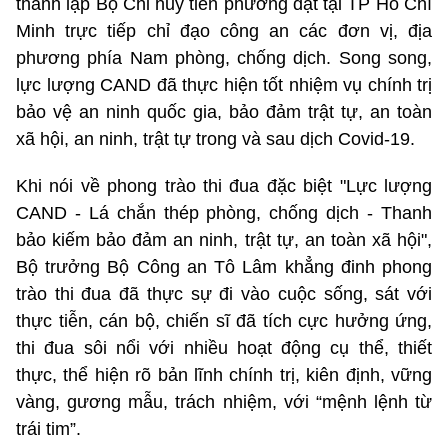
thành lập Bộ Chỉ huy tiền phương đặt tại TP Hồ Chí
Minh trực tiếp chỉ đạo công an các đơn vị, địa
phương phía Nam phòng, chống dịch. Song song,
lực lượng CAND đã thực hiện tốt nhiệm vụ chính trị
bảo vệ an ninh quốc gia, bảo đảm trật tự, an toàn
xã hội, an ninh, trật tự trong và sau dịch Covid-19.
Khi nói về phong trào thi đua đặc biệt "Lực lượng
CAND - Lá chắn thép phòng, chống dịch - Thanh
bảo kiếm bảo đảm an ninh, trật tự, an toàn xã hội",
Bộ trưởng Bộ Công an Tô Lâm khẳng đinh phong
trào thi đua đã thực sự đi vào cuộc sống, sát với
thực tiễn, cán bộ, chiến sĩ đã tích cực hưởng ứng,
thi đua sôi nổi với nhiều hoạt động cụ thể, thiết
thực, thể hiện rõ bản lĩnh chính trị, kiên định, vững
vàng, gương mẫu, trách nhiệm, với “mệnh lệnh từ
trái tim”.