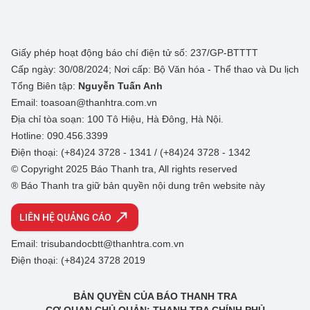
Giấy phép hoạt động báo chí điện tử số: 237/GP-BTTTT
Cấp ngày: 30/08/2024; Nơi cấp: Bộ Văn hóa - Thể thao và Du lịch
Tổng Biên tập:
Nguyễn Tuấn Anh
Email: toasoan@thanhtra.com.vn
Địa chỉ tòa soạn: 100 Tô Hiệu, Hà Đông, Hà Nội.
Hotline: 090.456.3399
Điện thoại: (+84)24 3728 - 1341 / (+84)24 3728 - 1342
© Copyright 2025 Báo Thanh tra, All rights reserved
® Báo Thanh tra giữ bản quyền nội dung trên website này
LIÊN HỆ QUẢNG CÁO
Email: trisubandocbtt@thanhtra.com.vn
Điện thoại: (+84)24 3728 2019
BẢN QUYỀN CỦA BÁO THANH TRA
CƠ QUAN CHỦ QUẢN: THANH TRA CHÍNH PHỦ