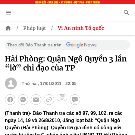
/
/
Pháp luật
Vì An ninh Tổ quốc
Theo dõi Báo Thanh tra trên
Hải Phòng: Quận Ngô Quyền 3 lần
“lờ” chỉ đạo của TP
Thứ hai, 17/01/2011 - 22:05
(Thanh tra)- Báo Thanh tra các số 97, 99, 102, ra các
ngày 14, 19 và 26/8/2010, đăng loạt bài: “Quận Ngô
Quyền (Hải Phòng): Quyền lợi gia đình có công với
nước bị xâm hại”, phản ánh việc UBND TP Hải Phòng