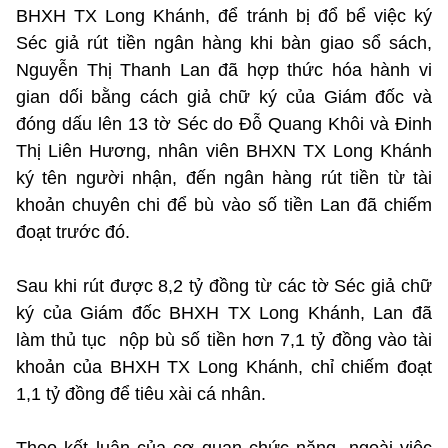
BHXH TX Long Khánh, để tránh bị đổ bể việc ký
Séc giả rút tiền ngân hàng khi bàn giao sổ sách,
Nguyễn Thị Thanh Lan đã hợp thức hóa hành vi
gian dối bằng cách giả chữ ký của Giám đốc và
đóng dấu lên 13 tờ Séc do Đỗ Quang Khôi và Đinh
Thị Liên Hương, nhân viên BHXN TX Long Khánh
ký tên người nhận, đến ngân hàng rút tiền từ tài
khoản chuyên chi để bù vào số tiền Lan đã chiếm
đoạt trước đó.
Sau khi rút được 8,2 tỷ đồng từ các tờ Séc giả chữ
ký của Giám đốc BHXH TX Long Khánh, Lan đã
làm thủ tục nộp bù số tiền hơn 7,1 tỷ đồng vào tài
khoản của BHXH TX Long Khánh, chỉ chiếm đoạt
1,1 tỷ đồng để tiêu xài cá nhân.
Theo kết luận của cơ quan chức năng, ngoài việc