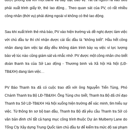
phải xuất trình giấy tờ, thẻ lao động... Theo quan sát của PV, có rất nhiều
công nhân (thời vụ) phải đứng ngoài vì không có thẻ lao động.
Sau khi xuất trình thẻ nhà báo, PV vào hiện trường và đề nghị được làm việc
với chủ đầu tư thì chỉ nhận được cái lắc đầu là “không biết”. Hầu hết công
nhân đang làm việc tại đây đều không dám trình bày vụ việc vì lực lượng
bảo vệ lúc nào cũng giám sát và nhắc nhở. PV được một công nhân cho biết
đoàn thanh tra của Sở Lao động - Thương binh và Xã hội Hà Nội (LĐ-
TB&XH) đang làm việc…
PV Báo Thanh tra đã có cuộc trao đổi với ông Nguyễn Tiến Tùng, Phó
Chánh Thanh tra Bộ LĐ-TB&XH. Ông Tùng cho biết, Thanh tra Bộ đã chỉ đạo
Thanh tra Sở LĐ-TB&XH Hà Nội xuống hiện trường để xác minh, tìm hiểu sự
việc. Từ thông tin sơ bộ ban đầu, Thanh tra Bộ đã yêu cầu Thanh tra Sở có
văn bản đình chỉ tất cả hạng mục công trình thuộc Dự án Mulberry Lane do
Tổng Cty Xây dựng Trung Quốc làm chủ đầu tư để kiểm tra mức độ sai phạm