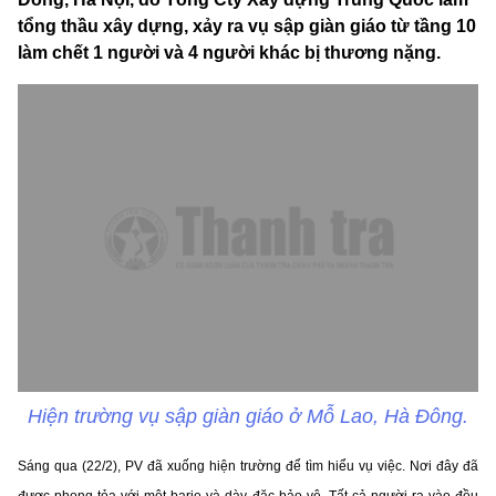
tổng thầu xây dựng, xảy ra vụ sập giàn giáo từ tầng 10
làm chết 1 người và 4 người khác bị thương nặng.
Hiện trường vụ sập giàn giáo ở Mỗ Lao, Hà Đông.
Sáng qua (22/2), PV đã xuống hiện trường để tìm hiểu vụ việc. Nơi đây đã
được phong tỏa với một barie và dày đặc bảo vệ. Tất cả người ra vào đều