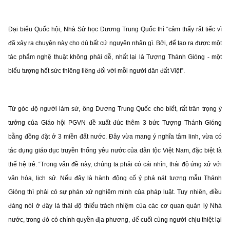
Đại biểu Quốc hội, Nhà Sử học Dương Trung Quốc thì “cảm thấy rất tiếc vì
đã xảy ra chuyện này cho dù bất cứ nguyên nhân gì. Bởi, để tạo ra được một
tác phẩm nghệ thuật không phải dễ, nhất lại là Tượng Thánh Gióng - một
biểu tượng hết sức thiêng liêng đối với mỗi người dân đất Việt”.
Từ góc độ người làm sử, ông Dương Trung Quốc cho biết, rất trân trọng ý
tưởng của Giáo hội PGVN đề xuất đúc thêm 3 bức Tượng Thánh Gióng
bằng đồng đặt ở 3 miền đất nước. Đây vừa mang ý nghĩa tâm linh, vừa có
tác dụng giáo dục truyền thống yêu nước của dân tộc Việt Nam, đặc biệt là
thế hệ trẻ. “Trong vấn đề này, chúng ta phải có cái nhìn, thái độ ứng xử với
văn hóa, lịch sử. Nếu đây là hành động cố ý phá nát tượng mẫu Thánh
Gióng thì phải có sự phán xử nghiêm minh của pháp luật. Tuy nhiên, điều
đáng nói ở đây là thái độ thiếu trách nhiệm của các cơ quan quản lý Nhà
nước, trong đó có chính quyền địa phương, để cuối cùng người chịu thiệt lại