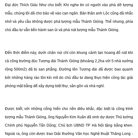
Đại đức Thích Giác Như cho biết: Khi nghe tin có người vào phá dỡ tượng
mẫu, chúng tôi đã cho bảo vệ vào can ngăn. Bản thân anh Lộc cũng đã nhắc
nhở và yêu cầu không được phá tượng mẫu Thánh Gióng. Thế nhưng, phía
chủ đầu tư vẫn tiến hành san ủi và phá nát tượng mẫu Thánh Gióng.
Đến thời điểm này, dưới chân núi chỉ còn khung cảnh tan hoang đổ nát khi
cả công trường đúc Tượng đài Thánh Gióng (khoảng 2,2ha với 5 nhà xưởng
rộng 500m2) đã bị san phẳng. Đường lên Tượng đài đã được bao quanh
bởi những hàng rào tôn kín mít do chủ đầu tư đang thực hiện công tác giải
phóng mặt bằng để xây dựng biệt thự, sân gôn và nhà nghỉ.
Được biết, với những cống hiến cho nền điêu khắc, đặc biệt là công trình
tượng mẫu Thánh Gióng, ông Nguyễn Kim Xuân đã vinh dự được Thủ tướng
Chính phủ Nguyễn Tấn Dũng; Chủ tịch UBND TP Hà Nội tặng bằng khen.
Ngoài ra, ông còn được trao Giải thưởng Văn học Nghệ thuật Thăng Long -