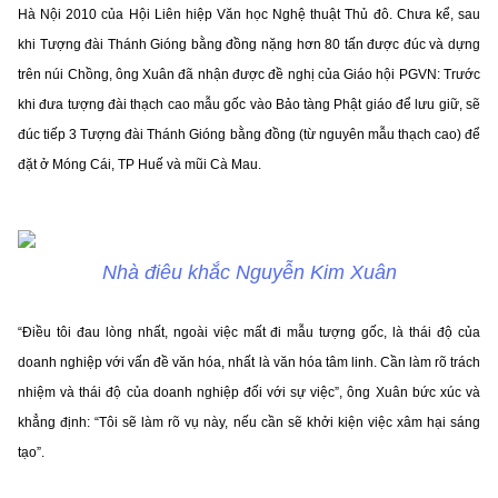
Hà Nội 2010 của Hội Liên hiệp Văn học Nghệ thuật Thủ đô. Chưa kể, sau
khi Tượng đài Thánh Gióng bằng đồng nặng hơn 80 tấn được đúc và dựng
trên núi Chồng, ông Xuân đã nhận được đề nghị của Giáo hội PGVN: Trước
khi đưa tượng đài thạch cao mẫu gốc vào Bảo tàng Phật giáo để lưu giữ, sẽ
đúc tiếp 3 Tượng đài Thánh Gióng bằng đồng (từ nguyên mẫu thạch cao) để
đặt ở Móng Cái, TP Huế và mũi Cà Mau.
Nhà điêu khắc Nguyễn Kim Xuân
“Điều tôi đau lòng nhất, ngoài việc mất đi mẫu tượng gốc, là thái độ của
doanh nghiệp với vấn đề văn hóa, nhất là văn hóa tâm linh. Cần làm rõ trách
nhiệm và thái độ của doanh nghiệp đối với sự việc”, ông Xuân bức xúc và
khẳng định: “Tôi sẽ làm rõ vụ này, nếu cần sẽ khởi kiện việc xâm hại sáng
tạo”.