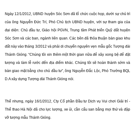
Ngày 12/1/2012, UBND huyện Sóc Sơn đã tổ chức cuộc họp, dưới sự chủ trì
của ông Nguyễn Đức Trí, Phó Chủ tịch UBND huyện, với sự tham gia của
đại diện: Chủ đầu tư, Giáo hội PGVN, Trung tâm Phát triển Quỹ đất huyện
Sóc Sơn và các ban, ngành liên quan. Các bên đã thỏa thuận bàn giao khu
đất này vào tháng 3/2012 và phải di chuyển nguyên vẹn mẫu gốc Tượng đài
Thánh Gióng. “Chúng tôi xin thêm một thời gian nữa để xây xong bệ để đặt
tượng và làm lễ rước đến địa điểm khác. Chúng tôi sẽ hoàn thành sớm và
bàn giao mặt bằng cho chủ đầu tư”, ông Nguyễn Đắc Lộc, Phó Trưởng BQL
D.A xây dựng Tượng đài Thánh Gióng nói.
Thế nhưng, ngày 16/1/2012, Cty Cổ phần Đầu tư Dịch vụ Vui chơi Giải trí -
Thể thao Hà Nội đã cho lực lượng, xe ủi, cần cẩu san bằng mọi thứ và đập
vỡ tượng mẫu Thánh Gióng.