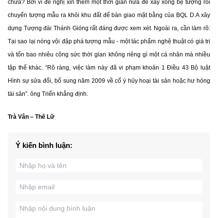
chưa? Bởi vì đề nghị xin thêm một thời gian nữa để xây xong bệ tượng rồi
chuyển tượng mẫu ra khỏi khu đất để bàn giao mặt bằng của BQL D.A xây
dựng Tượng đài Thánh Gióng rất đáng được xem xét. Ngoài ra, cần làm rõ:
Tại sao lại nóng vội đập phá tượng mẫu - một tác phẩm nghệ thuật có giá trị
và tốn bao nhiêu công sức thời gian không riêng gì một cá nhân mà nhiều
tập thể khác. “Rõ ràng, việc làm này đã vi phạm khoản 1 Điều 43 Bộ luật
Hình sự sửa đổi, bổ sung năm 2009 về cố ý hủy hoại tài sản hoặc hư hỏng
tài sản”. ông Triển khẳng định.
Trà Vân – Thế Lữ
Ý kiến bình luận: