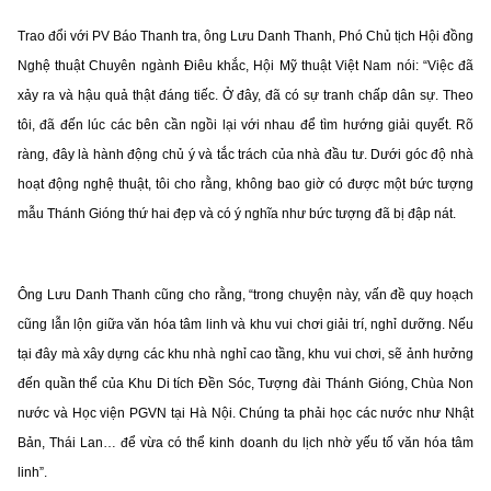
Trao đổi với PV Báo Thanh tra, ông Lưu Danh Thanh, Phó Chủ tịch Hội đồng
Nghệ thuật Chuyên ngành Điêu khắc, Hội Mỹ thuật Việt Nam nói: “Việc đã
xảy ra và hậu quả thật đáng tiếc. Ở đây, đã có sự tranh chấp dân sự. Theo
tôi, đã đến lúc các bên cần ngồi lại với nhau để tìm hướng giải quyết. Rõ
ràng, đây là hành động chủ ý và tắc trách của nhà đầu tư. Dưới góc độ nhà
hoạt động nghệ thuật, tôi cho rằng, không bao giờ có được một bức tượng
mẫu Thánh Gióng thứ hai đẹp và có ý nghĩa như bức tượng đã bị đập nát.
Ông Lưu Danh Thanh cũng cho rằng, “trong chuyện này, vấn đề quy hoạch
cũng lẫn lộn giữa văn hóa tâm linh và khu vui chơi giải trí, nghỉ dưỡng. Nếu
tại đây mà xây dựng các khu nhà nghỉ cao tầng, khu vui chơi, sẽ ảnh hưởng
đến quần thể của Khu Di tích Đền Sóc, Tượng đài Thánh Gióng, Chùa Non
nước và Học viện PGVN tại Hà Nội. Chúng ta phải học các nước như Nhật
Bản, Thái Lan… để vừa có thể kinh doanh du lịch nhờ yếu tố văn hóa tâm
linh”.