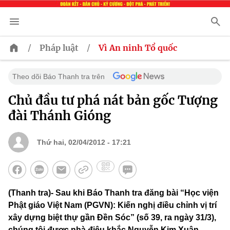
/
/
Pháp luật
Vì An ninh Tổ quốc
Theo dõi Báo Thanh tra trên
Chủ đầu tư phá nát bản gốc Tượng
đài Thánh Gióng
Thứ hai, 02/04/2012 - 17:21
(Thanh tra)- Sau khi Báo Thanh tra đăng bài “Học viện
Phật giáo Việt Nam (PGVN): Kiến nghị điều chỉnh vị trí
xây dựng biệt thự gần Đền Sóc” (số 39, ra ngày 31/3),
chúng tôi được nhà điêu khắc Nguyễn Kim Xuân,