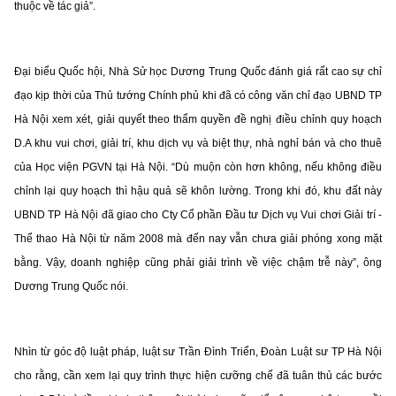
thuộc về tác giả”.
Đại biểu Quốc hội, Nhà Sử học Dương Trung Quốc đánh giá rất cao sự chỉ
đạo kịp thời của Thủ tướng Chính phủ khi đã có công văn chỉ đạo UBND TP
Hà Nội xem xét, giải quyết theo thẩm quyền đề nghị điều chỉnh quy hoạch
D.A khu vui chơi, giải trí, khu dịch vụ và biệt thự, nhà nghỉ bán và cho thuê
của Học viện PGVN tại Hà Nội. “Dù muộn còn hơn không, nếu không điều
chỉnh lại quy hoạch thì hậu quả sẽ khôn lường. Trong khi đó, khu đất này
UBND TP Hà Nội đã giao cho Cty Cổ phần Đầu tư Dịch vụ Vui chơi Giải trí -
Thể thao Hà Nội từ năm 2008 mà đến nay vẫn chưa giải phóng xong mặt
bằng. Vậy, doanh nghiệp cũng phải giải trình về việc chậm trễ này”, ông
Dương Trung Quốc nói.
Nhìn từ góc độ luật pháp, luật sư Trần Đình Triển, Đoàn Luật sư TP Hà Nội
cho rằng, cần xem lại quy trình thực hiện cưỡng chế đã tuân thủ các bước