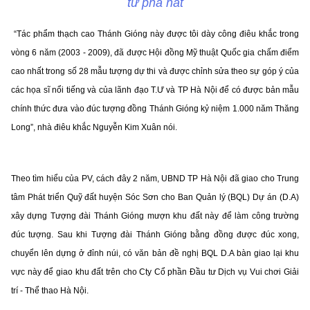
tư phá nát
“Tác phẩm thạch cao Thánh Gióng này được tôi dày công điêu khắc trong
vòng 6 năm (2003 - 2009), đã được Hội đồng Mỹ thuật Quốc gia chấm điểm
cao nhất trong số 28 mẫu tượng dự thi và được chỉnh sửa theo sự góp ý của
các họa sĩ nổi tiếng và của lãnh đạo T.Ư và TP Hà Nội để có được bản mẫu
chính thức đưa vào đúc tượng đồng Thánh Gióng kỷ niệm 1.000 năm Thăng
Long”, nhà điêu khắc Nguyễn Kim Xuân nói.
Theo tìm hiểu của PV, cách đây 2 năm, UBND TP Hà Nội đã giao cho Trung
tâm Phát triển Quỹ đất huyện Sóc Sơn cho Ban Quản lý (BQL) Dự án (D.A)
xây dựng Tượng đài Thánh Gióng mượn khu đất này để làm công trường
đúc tượng. Sau khi Tượng đài Thánh Gióng bằng đồng được đúc xong,
chuyển lên dựng ở đỉnh núi, có văn bản đề nghị BQL D.A bàn giao lại khu
vực này để giao khu đất trên cho Cty Cổ phần Đầu tư Dịch vụ Vui chơi Giải
trí - Thể thao Hà Nội.