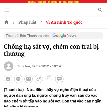
/
/
Pháp luật
Vì An ninh Tổ quốc
Theo dõi Báo Thanh tra trên
Chồng hạ sát vợ, chém con trai bị
thương
Thứ hai, 02/07/2012 - 18:14
(Thanh tra) - Nửa đêm, thấy vợ nghe điện thoại của
người đàn ông lạ, người chồng truy vấn sau đó vác
dao chém tới tấp vào người vợ. Con trai vào can ngăn
bố cũng bị thương.