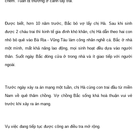
chém. Tuấn bị thương ở cánh tay trái.
Được biết, hơn 10 năm trước, Bắc bỏ vợ lấy chị Hà. Sau khi sinh
được 2 cháu trai thì kinh tế gia đình khó khăn, chị Hà dẫn theo hai con
nhỏ bỏ quê vào Bà Rịa - Vũng Tàu làm công nhân nghề cá. Bắc ở nhà
một mình, mất khả năng lao động, mọi sinh hoạt đều dựa vào người
thân. Suốt ngày Bắc đóng cửa ở trong nhà và ít giao tiếp với người
ngoài.
Trước ngày xảy ra án mạng một tuần, chị Hà cùng con trai đầu từ miền
Nam về quê thăm chồng. Vợ chồng Bắc sống khá hoà thuận vui vẻ
trước khi xảy ra án mạng.
Vụ việc đang tiếp tục được công an điều tra mở rộng.