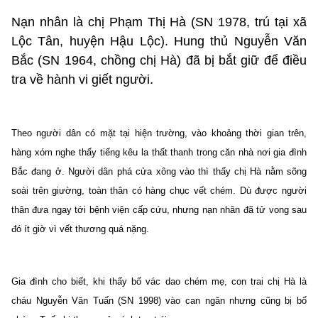
Nạn nhân là chị Phạm Thị Hà (SN 1978, trú tại xã
Lộc Tân, huyện Hậu Lộc). Hung thủ Nguyễn Văn
Bắc (SN 1964, chồng chị Hà) đã bị bắt giữ để điều
tra về hành vi giết người.
Theo người dân có mặt tại hiện trường, vào khoảng thời gian trên,
hàng xóm nghe thấy tiếng kêu la thất thanh trong căn nhà nơi gia đình
Bắc đang ở. Người dân phá cửa xông vào thì thấy chị Hà nằm sõng
soài trên giường, toàn thân có hàng chục vết chém. Dù được người
thân đưa ngay tới bệnh viện cấp cứu, nhưng nạn nhân đã tử vong sau
đó ít giờ vì vết thương quá nặng.
Gia đình cho biết, khi thấy bố vác dao chém mẹ, con trai chị Hà là
cháu Nguyễn Văn Tuấn (SN 1998) vào can ngăn nhưng cũng bị bố