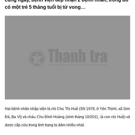
có một trẻ 5 tháng tuổi bị tử vong…
Hai bệnh nhân nhập viện là chị Chu Thị Huệ (SN 1978, ở Yên Thịnh, xã Sơn
Đà, Ba Vì) và cháu Chu Đình Hoàng (sinh tháng 10/2011, là con chị Huệ) và
được cấp cứu trong tình trạng bị đâm nhiều nhát.