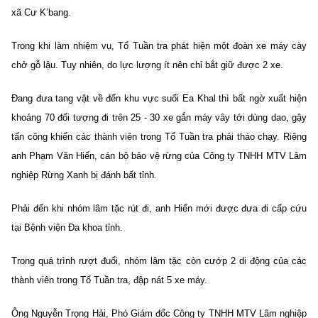
xã Cư K’bang.
Trong khi làm nhiệm vụ, Tổ Tuần tra phát hiện một đoàn xe máy cày
chở gỗ lậu. Tuy nhiên, do lực lượng ít nên chỉ bắt giữ được 2 xe.
Đang đưa tang vật về đến khu vực suối Ea Khal thì bất ngờ xuất hiện
khoảng 70 đối tượng đi trên 25 - 30 xe gắn máy vây tới dùng dao, gậy
tấn công khiến các thành viên trong Tổ Tuần tra phải tháo chạy. Riêng
anh Phạm Văn Hiển, cán bộ bảo vệ rừng của Công ty TNHH MTV Lâm
nghiệp Rừng Xanh bị đánh bất tỉnh.
Phải đến khi nhóm lâm tặc rút đi, anh Hiển mới được đưa đi cấp cứu
tại Bệnh viện Đa khoa tỉnh.
Trong quá trình rượt đuổi, nhóm lâm tặc còn cướp 2 di động của các
thành viên trong Tổ Tuần tra, đập nát 5 xe máy.
Ông Nguyễn Trọng Hải, Phó Giám đốc Công ty TNHH MTV Lâm nghiệp