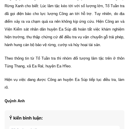
Rừng Xanh cho biết: Lúc lâm tặc kéo tới với số lượng lớn, Tổ Tuần tra
đã gọi điện báo cho lực lượng Công an tới hỗ trợ. Tuy nhiên, do địa
điểm xảy ra va chạm quá xa nên không kịp ứng cứu. Hiện Công an và
Viện Kiểm sát nhân dân huyện Ea Súp đã hoàn tất việc khám nghiệm
hiện trường, thu thập chứng cứ để điều tra vụ vận chuyển gỗ trái phép,
hành hung cán bộ bảo vệ rừng, cướp và hủy hoại tài sản.
Theo thông tin từ Tổ Tuần tra thì nhóm đối tượng lâm tặc trên ở thôn
Tùng Thang, xã Ea Ral, huyện Ea H'leo.
Hiện vụ việc đang được Công an huyện Ea Súp tiếp tục điều tra, làm
rõ.
Quỳnh Anh
Ý kiến bình luận: