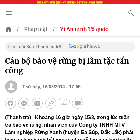
/
/
Pháp luật
Vì An ninh Tổ quốc
Theo dõi Báo Thanh tra trên
Cán bộ bảo vệ rừng bị lâm tặc tấn
công
Thứ bảy, 16/08/2014 - 17:05
(Thanh tra) - Khoảng 16 giờ ngày 15/8, trong lúc tuần
tra bảo vệ rừng, nhân viên của Công ty TNHH MTV
Lâm nghiệp Rừng Xanh (huyện Ea Súp, Đắk Lắk) phát
hiện và tiến hành bắt giữ xe chở gỗ lậu của lâm tặc thì