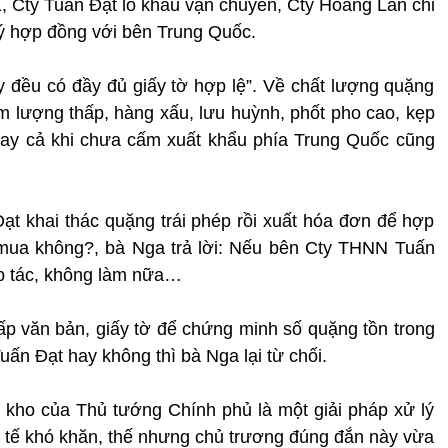
 Cty Tuấn Đạt lo khâu vận chuyển, Cty Hoàng Lan chỉ
ý hợp đồng với bên Trung Quốc.
 đều có đầy đủ giấy tờ hợp lệ”. Về chất lượng quặng
m lượng thấp, hàng xấu, lưu huỳnh, phốt pho cao, kẹp
Ngay cả khi chưa cấm xuất khẩu phía Trung Quốc cũng
Đạt khai thác quặng trái phép rồi xuất hóa đơn để hợp
 mua không?, bà Nga trả lời: Nếu bên Cty THNN Tuấn
ợp tác, không làm nữa…
ấp văn bản, giấy tờ để chứng minh số quặng tồn trong
ấn Đạt hay không thì bà Nga lại từ chối.
kho của Thủ tướng Chính phủ là một giải pháp xử lý
nh tế khó khăn, thế nhưng chủ trương đúng đắn này vừa