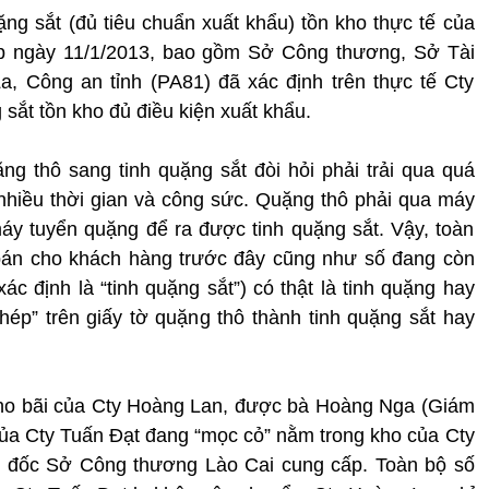
ặng sắt (đủ tiêu chuẩn xuất khẩu) tồn kho thực tế của
lập ngày 11/1/2013, bao gồm Sở Công thương, Sở Tài
, Công an tỉnh (PA81) đã xác định trên thực tế Cty
sắt tồn kho đủ điều kiện xuất khẩu.
g thô sang tinh quặng sắt đòi hỏi phải trải qua quá
n nhiều thời gian và công sức. Quặng thô phải qua máy
áy tuyển quặng để ra được tinh quặng sắt. Vậy, toàn
bán cho khách hàng trước đây cũng như số đang còn
ác định là “tinh quặng sắt”) có thật là tinh quặng hay
ép” trên giấy tờ quặng thô thành tinh quặng sắt hay
” kho bãi của Cty Hoàng Lan, được bà Hoàng Nga (Giám
ủa Cty Tuấn Đạt đang “mọc cỏ” nằm trong kho của Cty
ám đốc Sở Công thương Lào Cai cung cấp. Toàn bộ số