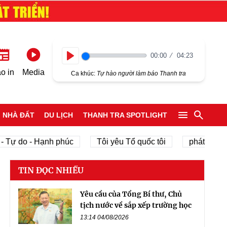
00:00
04:23
Play
o in
Media
Ca khúc:
Tự hào người làm báo Thanh tra
NHÀ ĐẤT
DU LỊCH
THANH TRA SPOTLIGHT
ự do - Hạnh phúc
Tôi yêu Tổ quốc tôi
phát triển kinh
TIN ĐỌC NHIỀU
Yêu cầu của Tổng Bí thư, Chủ
tịch nước về sắp xếp trường học
13:14 04/08/2026