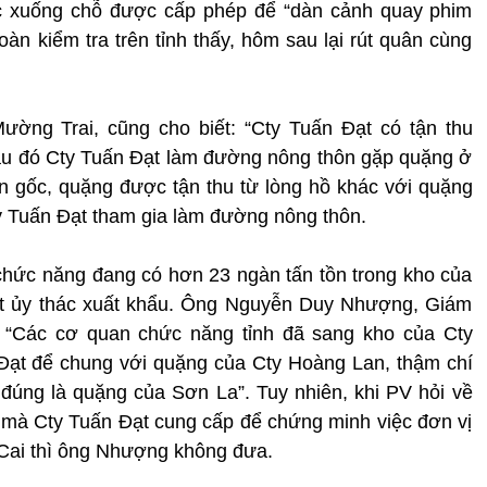
 xuống chỗ được cấp phép để “dàn cảnh quay phim
àn kiểm tra trên tỉnh thấy, hôm sau lại rút quân cùng
ờng Trai, cũng cho biết: “Cty Tuấn Đạt có tận thu
 sau đó Cty Tuấn Đạt làm đường nông thôn gặp quặng ở
uồn gốc, quặng được tận thu từ lòng hồ khác với quặng
ty Tuấn Đạt tham gia làm đường nông thôn.
chức năng đang có hơn 23 ngàn tấn tồn trong kho của
ạt ủy thác xuất khẩu. Ông Nguyễn Duy Nhượng, Giám
 “Các cơ quan chức năng tỉnh đã sang kho của Cty
Đạt để chung với quặng của Cty Hoàng Lan, thậm chí
đúng là quặng của Sơn La”. Tuy nhiên, khi PV hỏi về
mà Cty Tuấn Đạt cung cấp để chứng minh việc đơn vị
Cai thì ông Nhượng không đưa.