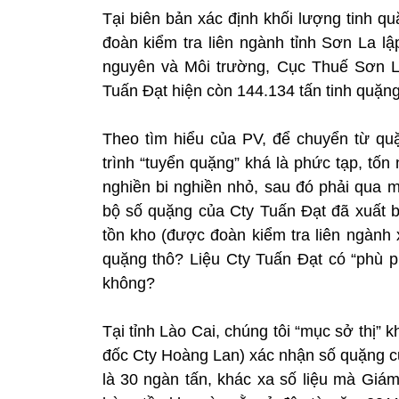
Tại biên bản xác định khối lượng tinh qu
đoàn kiểm tra liên ngành tỉnh Sơn La 
nguyên và Môi trường, Cục Thuế Sơn La
Tuấn Đạt hiện còn 144.134 tấn tinh quặng 
Theo tìm hiểu của PV, để chuyển từ quặn
trình “tuyển quặng” khá là phức tạp, tố
nghiền bi nghiền nhỏ, sau đó phải qua m
bộ số quặng của Cty Tuấn Đạt đã xuất 
tồn kho (được đoàn kiểm tra liên ngành x
quặng thô? Liệu Cty Tuấn Đạt có “phù ph
không?
Tại tỉnh Lào Cai, chúng tôi “mục sở thị
đốc Cty Hoàng Lan) xác nhận số quặng c
là 30 ngàn tấn, khác xa số liệu mà Gi