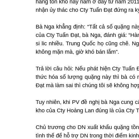
hàng tồn kho này nằm ở đây từ năm 2011,
nhận ủy thác cho Cty Tuấn Đạt đứng ra k
Bà Nga khẳng định: “Tất cả số quặng này
của Cty Tuấn Đạt, bà Nga, đánh giá: “Hà
si lic nhiều. Trung Quốc họ cũng chê. 
không mặn mà, giờ khó bán lắm”.
Trả lời câu hỏi: Nếu phát hiện Cty Tuấn 
thức hóa số lượng quặng này thì bà có
Đạt mà làm sai thì chúng tôi sẽ không h
Tuy nhiên, khi PV đề nghị bà Nga cung c
kho của Cty Hoàng Lan đúng là của Cty Tu
Chủ trương cho DN xuất khẩu quặng tồn 
tình thế để hỗ trợ DN trong thời điểm ki