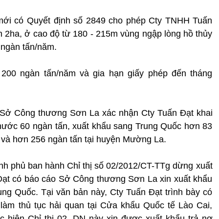
ới có Quyết định số 2849 cho phép Cty TNHH Tuấn
ích 2ha, ở cao độ từ 180 - 215m vùng ngập lòng hồ thủy
 ngàn tấn/năm.
n 200 ngàn tấn/năm và gia hạn giấy phép đến tháng
, Sở Công thương Sơn La xác nhận Cty Tuấn Đạt khai
 nước 60 ngàn tấn, xuất khẩu sang Trung Quốc hơn 83
i và hơn 256 ngàn tấn tại huyện Mường La.
nh phủ ban hành Chỉ thị số 02/2012/CT-TTg dừng xuất
Đạt có báo cáo Sở Công thương Sơn La xin xuất khẩu
ung Quốc. Tại văn bản này, Cty Tuấn Đạt trình bày có
làm thủ tục hải quan tại Cửa khẩu Quốc tế Lào Cai,
 hiện Chỉ thị 02. DN này xin được xuất khẩu trả nợ