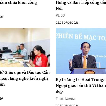
 năm chưa khởi công
Hưng và Ban Tiếp công dâ
Nội
PL-BĐ
026
21:25 07/08/2026
Sở Giáo dục và Đào tạo Cần
hoại, lắng nghe kiến nghị
Bộ trưởng Lê Hoài Trung:
dân
Ngoại giao lần thứ 33 thà
đẹp
Thanh Lương
026
20:50 07/08/2026