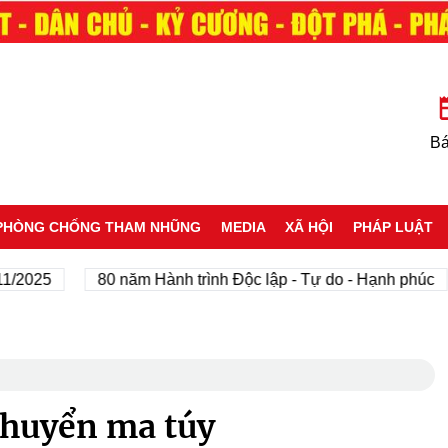
Bá
PHÒNG CHỐNG THAM NHŨNG
MEDIA
XÃ HỘI
PHÁP LUẬT
5
80 năm Hành trình Độc lập - Tự do - Hạnh phúc
Tô
chuyển ma túy