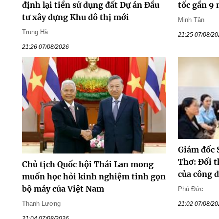
định lại tiền sử dụng đất Dự án Đầu
tốc gần 9
tư xây dựng Khu đô thị mới
Minh Tân
Trung Hà
21:25 07/08/2
21:26 07/08/2026
Giám đốc 
Thơ: Đối t
Chủ tịch Quốc hội Thái Lan mong
của công 
muốn học hỏi kinh nghiệm tinh gọn
bộ máy của Việt Nam
Phú Đức
Thanh Lương
21:02 07/08/2
21:04 07/08/2026