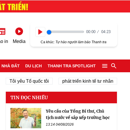
00:00
04:23
Play
o in
Media
Ca khúc:
Tự hào người làm báo Thanh tra
NHÀ ĐẤT
DU LỊCH
THANH TRA SPOTLIGHT
i yêu Tổ quốc tôi
phát triển kinh tế tư nhân
chính qu
TIN ĐỌC NHIỀU
Yêu cầu của Tổng Bí thư, Chủ
tịch nước về sắp xếp trường học
13:14 04/08/2026