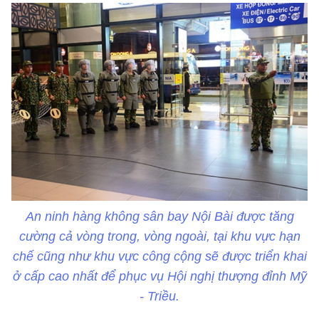
An ninh hàng không sân bay Nội Bài được tăng
cường cả vòng trong, vòng ngoài, tại khu vực hạn
chế cũng như khu vực công cộng sẽ được triển khai
ở cấp cao nhất để phục vụ Hội nghị thượng đỉnh Mỹ
- Triều.