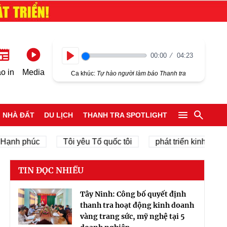
00:00
04:23
Play
o in
Media
Ca khúc:
Tự hào người làm báo Thanh tra
NHÀ ĐẤT
DU LỊCH
THANH TRA SPOTLIGHT
 phúc
Tôi yêu Tổ quốc tôi
phát triển kinh tế tư nhân
TIN ĐỌC NHIỀU
Tây Ninh: Công bố quyết định
thanh tra hoạt động kinh doanh
vàng trang sức, mỹ nghệ tại 5