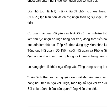
chứa sản phẩm nghi ngờ có nguồn gốc từ ngà voi.
Đội Thủ tục Hành lý nhập khẩu đã phối hợp với Trung
(NIAGS) lập biên bản để chứng nhận toàn bộ sự việc, đồ
tiết).
Cơ quan hải quan đã yêu cầu NIAGS có trách nhiệm thôn
làm thủ tục nhận số kiện hàng nói trên, đồng thời tiến h
cục đến làm thủ tục. Tiếp đó, theo đúng quy định pháp lu
Tổng cục Hải quan; Đội Kiểm soát Hải quan và Phòng G
địa bàn tiến hành mở niêm phong và khám lô hàng nêu tr
Lô hàng gồm 11 khúc ngà động vật. Tổng trọng lượng khô
“Viện Sinh thái và Tài nguyên sinh vật đã tiến hành lấ
hàng nêu trên là ngà voi. Hiện, toàn bộ số ngà voi trê
Bài chịu trách nhiệm bảo quản," ông Hiền cho biết.