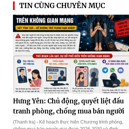
TIN CÙNG CHUYÊN MỤC
Hưng Yên: Chủ động, quyết liệt đấu
tranh phòng, chống mua bán người
(Thanh tra) - Kế hoạch thực hiện Chương trình phòng,
chống mua bán người giai đoạn 2026-2030 và định