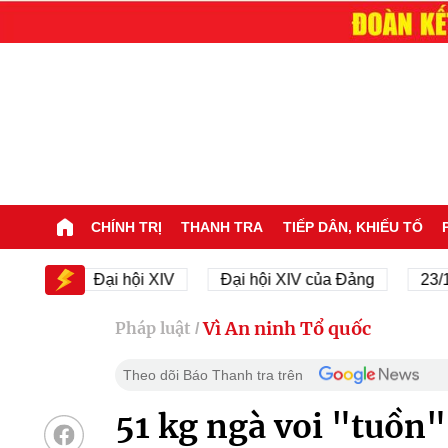
CHÍNH TRỊ
THANH TRA
TIẾP DÂN, KHIẾU TỐ
V
Đại hội XIV
Đại hội XIV của Đảng
23/11/194
Vì An ninh Tổ quốc
Pháp luật
/
Theo dõi Báo Thanh tra trên
51 kg ngà voi "tuồn"