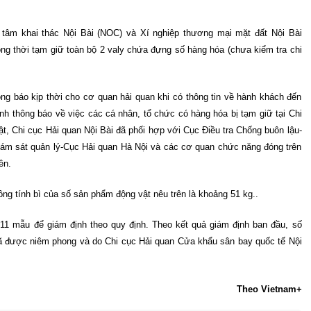
 tâm khai thác Nội Bài (NOC) và Xí nghiệp thương mại mặt đất Nội Bài
ng thời tạm giữ toàn bộ 2 valy chứa đựng số hàng hóa (chưa kiểm tra chi
g báo kịp thời cho cơ quan hải quan khi có thông tin về hành khách đến
ành thông báo về việc các cá nhân, tổ chức có hàng hóa bị tạm giữ tại Chi
ật, Chi cục Hải quan Nội Bài đã phối hợp với Cục Điều tra Chống buôn lậu-
iám sát quản lý-Cục Hải quan Hà Nội và các cơ quan chức năng đóng trên
ên.
ng tính bì của số sản phẩm động vật nêu trên là khoảng 51 kg..
y 11 mẫu để giám định theo quy định. Theo kết quả giám định ban đầu, số
n đã được niêm phong và do Chi cục Hải quan Cửa khẩu sân bay quốc tế Nội
Theo Vietnam+