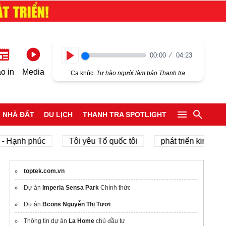
00:00
04:23
Play
o in
Media
Ca khúc:
Tự hào người làm báo Thanh tra
NHÀ ĐẤT
DU LỊCH
THANH TRA SPOTLIGHT
h phúc
Tôi yêu Tổ quốc tôi
phát triển kinh tế tư nhân
toptek.com.vn
Dự án
Imperia Sensa Park
Chính thức
Dự án
Bcons Nguyễn Thị Tươi
Thông tin dự án
La Home
chủ đầu tư