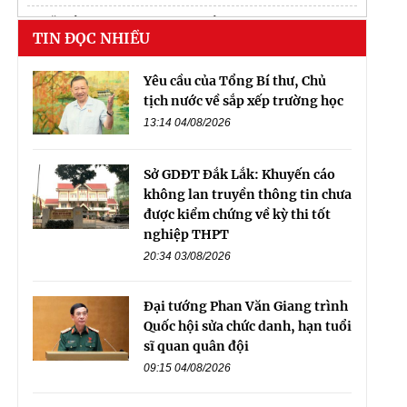
Căn hộ
bcons central park
tam hiệp
TIN ĐỌC NHIỀU
nón bảo hiểm full face hasafe
Yêu cầu của Tổng Bí thư, Chủ
tịch nước về sắp xếp trường học
13:14 04/08/2026
Sở GDĐT Đắk Lắk: Khuyến cáo
không lan truyền thông tin chưa
được kiểm chứng về kỳ thi tốt
nghiệp THPT
20:34 03/08/2026
Đại tướng Phan Văn Giang trình
Quốc hội sửa chức danh, hạn tuổi
sĩ quan quân đội
09:15 04/08/2026