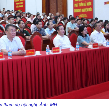
ri tham dự hội nghị.
Ảnh: MH