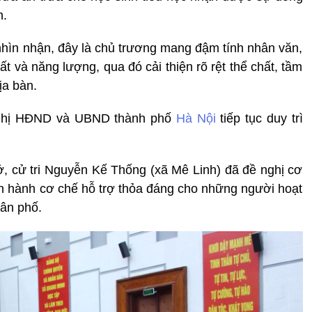
n.
nhìn nhận, đây là chủ trương mang đậm tính nhân văn,
 và năng lượng, qua đó cải thiện rõ rệt thể chất, tầm
ịa bàn.
n nghị HĐND và UBND thành phố
Hà Nội
tiếp tục duy trì
ở, cử tri Nguyễn Kế Thống (xã Mê Linh) đã đề nghị cơ
 hành cơ chế hỗ trợ thỏa đáng cho những người hoạt
dân phố.