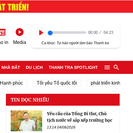
00:00
04:23
Play
o in
Media
Ca khúc:
Tự hào người làm báo Thanh tra
NHÀ ĐẤT
DU LỊCH
THANH TRA SPOTLIGHT
h phúc
Tôi yêu Tổ quốc tôi
phát triển kinh tế tư nhân
TIN ĐỌC NHIỀU
Yêu cầu của Tổng Bí thư, Chủ
tịch nước về sắp xếp trường học
13:14 04/08/2026