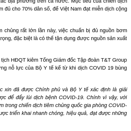
ả các địa phương trên cả nước. Mục tiêu của chiến dịch
tiêm đủ cho 70% dân số, để Việt Nam đạt miễn dịch cộng
m chủng rất lớn lần này, việc chuẩn bị đủ nguồn bơm
trọng, đặc biệt là có thể tận dụng được nguồn sản xuất
hủ tịch HĐQT kiêm Tổng Giám đốc Tập đoàn T&T Group
ững nỗ lực của Bộ Y tế kể từ khi dịch COVID 19 bùng
c xin đã được Chính phủ
và Bộ Y tế xác định là giải
ược để đẩy lùi dịch bệnh COVID-19. Chính vì vậy, với
êm trong chiến dịch tiêm chủng quốc gia phòng COVID-
ược triển khai nhanh chóng, hiệu quả, đạt được những