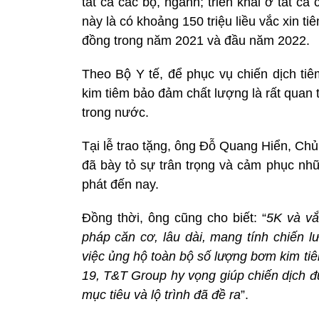
tất cả các bộ, ngành; triển khai ở tất c
này là có khoảng 150 triệu liều vắc xin 
đồng trong năm 2021 và đầu năm 2022.
Theo Bộ Y tế, để phục vụ chiến dịch tiê
kim tiêm bảo đảm chất lượng là rất quan 
trong nước.
Tại lễ trao tặng, ông Đỗ Quang Hiển, C
đã bày tỏ sự trân trọng và cảm phục nh
phát đến nay.
Đồng thời, ông cũng cho biết: “
5K và vắ
pháp căn cơ, lâu dài, mang tính chiến l
việc ủng hộ toàn bộ số lượng bơm kim ti
19, T&T Group hy vọng giúp chiến dịch đ
mục tiêu và lộ trình đã đề ra
”.