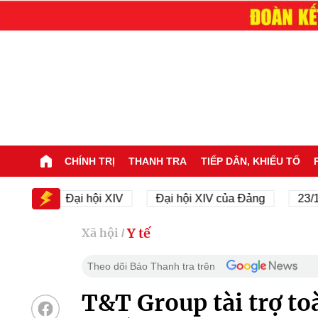
CHÍNH TRỊ
THANH TRA
TIẾP DÂN, KHIẾU TỐ
V
Đại hội XIV
Đại hội XIV của Đảng
23/11/194
Y tế
Xã hội
/
Theo dõi Báo Thanh tra trên
T&T Group tài trợ t