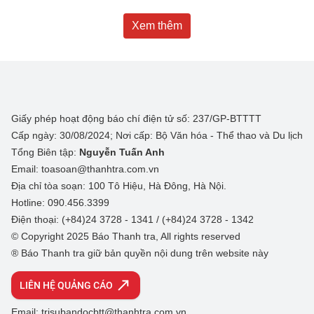
Xem thêm
Giấy phép hoạt động báo chí điện tử số: 237/GP-BTTTT
Cấp ngày: 30/08/2024; Nơi cấp: Bộ Văn hóa - Thể thao và Du lịch
Tổng Biên tập:
Nguyễn Tuấn Anh
Email: toasoan@thanhtra.com.vn
Địa chỉ tòa soạn: 100 Tô Hiệu, Hà Đông, Hà Nội.
Hotline: 090.456.3399
Điện thoại: (+84)24 3728 - 1341 / (+84)24 3728 - 1342
© Copyright 2025 Báo Thanh tra, All rights reserved
® Báo Thanh tra giữ bản quyền nội dung trên website này
LIÊN HỆ QUẢNG CÁO
Email: trisubandocbtt@thanhtra.com.vn