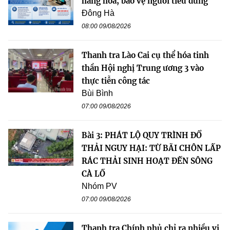
hàng hóa, bảo vệ người tiêu dùng
Đông Hà
08:00 09/08/2026
Thanh tra Lào Cai cụ thể hóa tinh
thần Hội nghị Trung ương 3 vào
thực tiễn công tác
Bùi Bình
07:00 09/08/2026
Bài 3: PHÁT LỘ QUY TRÌNH ĐỔ
THẢI NGUY HẠI: TỪ BÃI CHÔN LẤP
RÁC THẢI SINH HOẠT ĐẾN SÔNG
CÀ LỒ
Nhóm PV
07:00 09/08/2026
Thanh tra Chính phủ chỉ ra nhiều vi