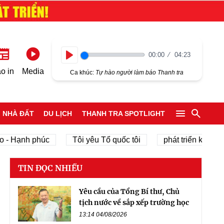
00:00
04:23
Play
o in
Media
Ca khúc:
Tự hào người làm báo Thanh tra
NHÀ ĐẤT
DU LỊCH
THANH TRA SPOTLIGHT
Hạnh phúc
Tôi yêu Tổ quốc tôi
phát triển kinh tế tư n
TIN ĐỌC NHIỀU
Yêu cầu của Tổng Bí thư, Chủ
tịch nước về sắp xếp trường học
13:14 04/08/2026