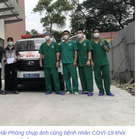
 Hải Phòng chụp ảnh cùng bệnh nhân COVI-19 khỏi