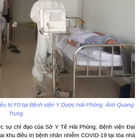
iều trị F0 tại Bệnh viện Y Dược Hải Phòng. Ảnh Quang
Trung
c sự chỉ đạo của Sở Y Tế Hải Phòng, Bệnh viện Đại
hai khu điều trị bệnh nhân nhiễm COVID-19 tại tòa nhà