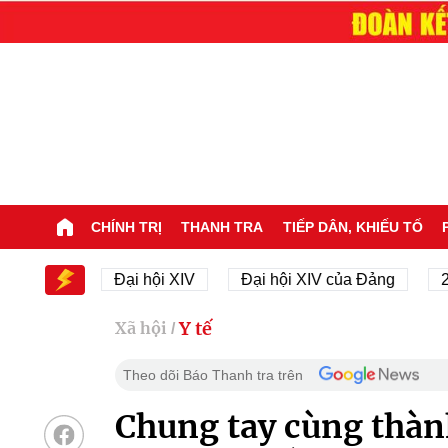
CHÍNH TRỊ
THANH TRA
TIẾP DÂN, KHIẾU TỐ
 XIV
Đại hội XIV
Đại hội XIV của Đảng
23/11/
Y tế
Xã hội
/
Theo dõi Báo Thanh tra trên
Chung tay cùng thàn