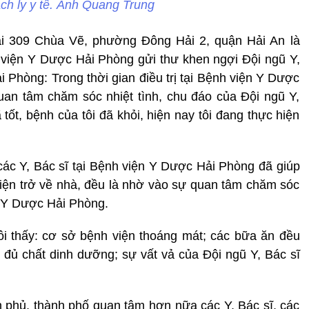
ch ly y tế. Ảnh Quang Trung
ại 309 Chùa Vẽ, phường Đông Hải 2, quận Hải An là
h viện Y Dược Hải Phòng gửi thư khen ngợi Đội ngũ Y,
 Phòng: Trong thời gian điều trị tại Bệnh viện Y Dược
uan tâm chăm sóc nhiệt tình, chu đáo của Đội ngũ Y,
tốt, bệnh của tôi đã khỏi, hiện nay tôi đang thực hiện
ác Y, Bác sĩ tại Bệnh viện Y Dược Hải Phòng đã giúp
 viện trở về nhà, đều là nhờ vào sự quan tâm chăm sóc
c Y Dược Hải Phòng.
 tôi thấy: cơ sở bệnh viện thoáng mát; các bữa ăn đều
đủ chất dinh dưỡng; sự vất vả của Đội ngũ Y, Bác sĩ
 phủ, thành phố quan tâm hơn nữa các Y, Bác sĩ, các