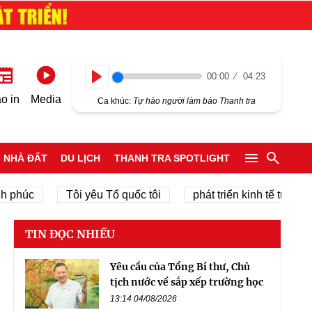
00:00
04:23
Play
o in
Media
Ca khúc:
Tự hào người làm báo Thanh tra
NHÀ ĐẤT
DU LỊCH
THANH TRA SPOTLIGHT
úc
Tôi yêu Tổ quốc tôi
phát triển kinh tế tư nhân
TIN ĐỌC NHIỀU
Yêu cầu của Tổng Bí thư, Chủ
tịch nước về sắp xếp trường học
13:14 04/08/2026