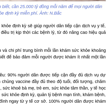
 biết, cần 25.000 tỷ đồng mỗi năm để mọi người dân
e định kỳ miễn phí. Ảnh: N.Bắc
khỏe định kỳ sẽ giúp người dân tiếp cận dịch vụ y tế,
iều trị kịp thời các bệnh lý, từ đó nâng cao hiệu quả
ân và chi phí trung bình mỗi lần khám sức khỏe khoảng
hiết để bảo đảm mỗi người được khám ít nhất một lần
iêu: 90% người dân được tiếp cận đầy đủ dịch vụ dự
 chủng vaccine đầy đủ theo độ tuổi, đối tượng, chăm
, sức khoẻ bà mẹ, trẻ em, sức khỏe tâm thần, y tế học
sức khỏe định kỳ, quản lý bệnh mạn tính, khám bệnh,
 đình ngay từ y tế cơ sở. 100% người dân được khám