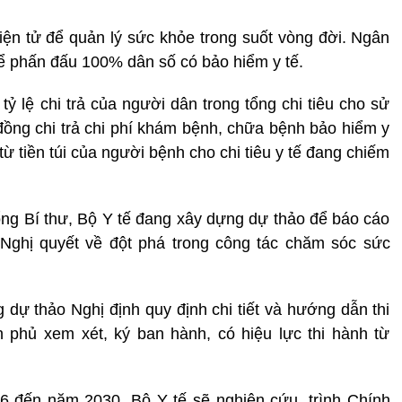
ện tử để quản lý sức khỏe trong suốt vòng đời. Ngân
để phấn đấu 100% dân số có bảo hiểm y tế.
ỷ lệ chi trả của người dân trong tổng chi tiêu cho sử
 đồng chi trả chi phí khám bệnh, chữa bệnh bảo hiểm y
từ tiền túi của người bệnh cho chi tiêu y tế đang chiếm
ổng Bí thư, Bộ Y tế đang xây dựng dự thảo để báo cáo
 Nghị quyết về đột phá trong công tác chăm sóc sức
dự thảo Nghị định quy định chi tiết và hướng dẫn thi
 phủ xem xét, ký ban hành, có hiệu lực thi hành từ
26 đến năm 2030, Bộ Y tế sẽ nghiên cứu, trình Chính