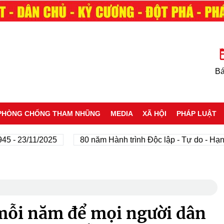
Bá
PHÒNG CHỐNG THAM NHŨNG
MEDIA
XÃ HỘI
PHÁP LUẬT
 23/11/2025
80 năm Hành trình Độc lập - Tự do - Hạnh ph
mỗi năm để mọi người dân