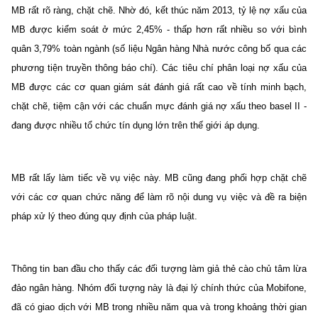
MB rất rõ ràng, chặt chẽ. Nhờ đó, kết thúc năm 2013, tỷ lệ nợ xấu của
MB được kiểm soát ở mức 2,45% - thấp hơn rất nhiều so với bình
quân 3,79% toàn ngành (số liệu Ngân hàng Nhà nước công bố qua các
phương tiện truyền thông báo chí). Các tiêu chí phân loại nợ xấu của
MB được các cơ quan giám sát đánh giá rất cao về tính minh bạch,
chặt chẽ, tiệm cận với các chuẩn mực đánh giá nợ xấu theo basel II -
đang được nhiều tổ chức tín dụng lớn trên thế giới áp dụng.
MB rất lấy làm tiếc về vụ việc này. MB cũng đang phối hợp chặt chẽ
với các cơ quan chức năng để làm rõ nội dung vụ việc và đề ra biện
pháp xử lý theo đúng quy định của pháp luật.
Thông tin ban đầu cho thấy các đối tượng làm giả thẻ cào chủ tâm lừa
đảo ngân hàng. Nhóm đối tượng này là đại lý chính thức của Mobifone,
đã có giao dịch với MB trong nhiều năm qua và trong khoảng thời gian