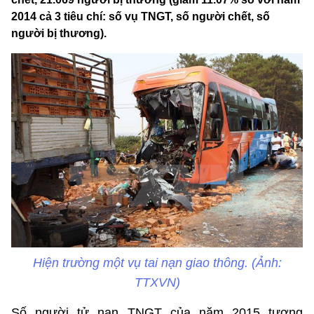
2014 cả 3 tiêu chí: số vụ TNGT, số người chết, số
người bị thương).
Hiện trường một vụ tai nạn giao thông. (Ảnh:
TTXVN)
Số người tử nạn TNGT của năm 2015 tương