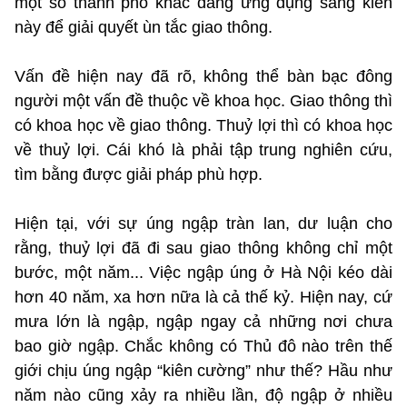
một số thành phố khác đang ứng dụng sáng kiến
này để giải quyết ùn tắc giao thông.
Vấn đề hiện nay đã rõ, không thể bàn bạc đông
người một vấn đề thuộc về khoa học. Giao thông thì
có khoa học về giao thông. Thuỷ lợi thì có khoa học
về thuỷ lợi. Cái khó là phải tập trung nghiên cứu,
tìm bằng được giải pháp phù hợp.
Hiện tại, với sự úng ngập tràn lan, dư luận cho
rằng, thuỷ lợi đã đi sau giao thông không chỉ một
bước, một năm... Việc ngập úng ở Hà Nội kéo dài
hơn 40 năm, xa hơn nữa là cả thế kỷ. Hiện nay, cứ
mưa lớn là ngập, ngập ngay cả những nơi chưa
bao giờ ngập. Chắc không có Thủ đô nào trên thế
giới chịu úng ngập “kiên cường” như thế? Hầu như
năm nào cũng xảy ra nhiều lần, độ ngập ở nhiều