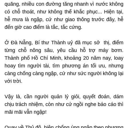
quãng, nhiều con đường tăng nhanh vì nước không
có chỗ thoát, như không thể khắc phục... Hiện tại,
hễ mưa là ngập, cứ như giao thông trước đây, hễ
đến giờ cao điểm là tắc, tắc cứng.
Ở Đà Nẵng, Bí thư Thành uỷ đã mục sở thị, điểm
từng chỗ nông sâu, yêu cầu hỗ trợ máy bơm.
Thành phố Hồ Chí Minh, khoảng 20 năm nay, loay
hoay tìm người tài, tìm phương án tối ưu, nhưng
càng chống càng ngập, cứ như sức người không lại
với trời.
Vậy là, cần người quản lý giỏi, quyết đoán, dám
chịu trách nhiệm, còn như cứ ngồi nghe báo cáo thì
mãi mãi vẫn ngập!
Quay về Thủ đô, hiện chống úng ngập theo phương