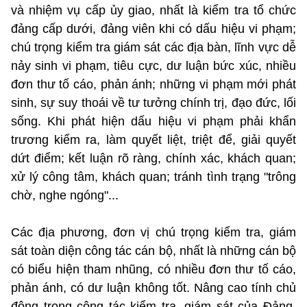
và nhiệm vụ cấp ủy giao, nhất là kiểm tra tổ chức
đảng cấp dưới, đảng viên khi có dấu hiệu vi phạm;
chú trọng kiểm tra giám sát các địa bàn, lĩnh vực dễ
nảy sinh vi phạm, tiêu cực, dư luận bức xúc, nhiều
đơn thư tố cáo, phản ánh; những vi phạm mới phát
sinh, sự suy thoái về tư tưởng chính trị, đạo đức, lối
sống. Khi phát hiện dấu hiệu vi phạm phải khẩn
trương kiểm ra, làm quyết liệt, triệt để, giải quyết
dứt điểm; kết luận rõ ràng, chính xác, khách quan;
xử lý công tâm, khách quan; tránh tình trạng "trông
chờ, nghe ngóng"...
Các địa phương, đơn vị chú trọng kiểm tra, giám
sát toàn diện công tác cán bộ, nhất là những cán bộ
có biểu hiện tham nhũng, có nhiều đơn thư tố cáo,
phản ánh, có dư luận không tốt. Nâng cao tính chủ
động trong công tác kiểm tra, giám sát của Đảng.