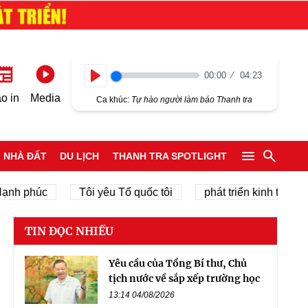
00:00
04:23
Play
o in
Media
Ca khúc:
Tự hào người làm báo Thanh tra
NHÀ ĐẤT
DU LỊCH
THANH TRA SPOTLIGHT
phúc
Tôi yêu Tổ quốc tôi
phát triển kinh tế tư nhân
TIN ĐỌC NHIỀU
Yêu cầu của Tổng Bí thư, Chủ
tịch nước về sắp xếp trường học
13:14 04/08/2026