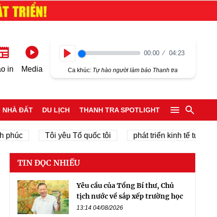
00:00
04:23
Play
o in
Media
Ca khúc:
Tự hào người làm báo Thanh tra
NHÀ ĐẤT
DU LỊCH
THANH TRA SPOTLIGHT
Tôi yêu Tổ quốc tôi
phát triển kinh tế tư nhân
TIN ĐỌC NHIỀU
Yêu cầu của Tổng Bí thư, Chủ
tịch nước về sắp xếp trường học
13:14 04/08/2026