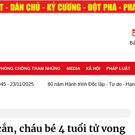
Bá
PHÒNG CHỐNG THAM NHŨNG
MEDIA
XÃ HỘI
PHÁP LUẬT
3/11/2025
80 năm Hành trình Độc lập - Tự do - Hạnh phúc
cắn, cháu bé 4 tuổi tử vong