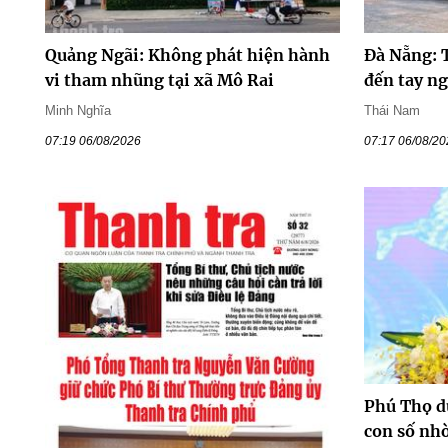
Quảng Ngãi: Không phát hiện hành
Đà Nẵng: 
vi tham nhũng tại xã Mô Rai
đến tay n
Minh Nghĩa
Thái Nam
07:19 06/08/2026
07:17 06/08/2
Phú Thọ du
con số nhờ