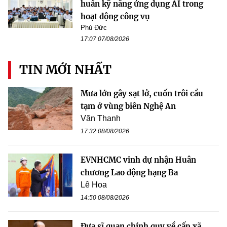
huấn kỹ năng ứng dụng AI trong
hoạt động công vụ
Phú Đức
17:07 07/08/2026
TIN MỚI NHẤT
Mưa lớn gây sạt lở, cuốn trôi cầu
tạm ở vùng biên Nghệ An
Văn Thanh
17:32 08/08/2026
EVNHCMC vinh dự nhận Huân
chương Lao động hạng Ba
Lê Hoa
14:50 08/08/2026
Đưa sĩ quan chính quy về cấp xã,