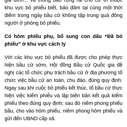
gia đình... và thông báo rộng rãi cho cử tri thuộc
khu vực bỏ phiếu biết, bảo đảm tại cùng một thời
điểm trong ngày bầu cử không tập trung quá đông
người ở phòng bỏ phiếu.
Có hòm phiếu phụ, bổ sung con dấu “Đã bỏ
phiếu” ở khu vực cách ly
Với các khu vực bỏ phiếu đã được cho phép thực
hiện bầu cử sớm, Hội đồng Bầu cử Quốc gia đề
nghị các tổ chức phụ trách bầu cử ở địa phương tố
chức việc bầu cử an toàn, chu đáo, đúng quy định.
Ngay sau khi cuộc bỏ phiếu kết thúc, tổ bầu cử thực
hiện việc kiểm phiếu và lập biên bản kết quả kiếm
phiếu theo đúng quy định; sau đó niêm phong phiếu
bầu, cho vào hòm phiếu, niêm phong hòm phiếu và
gửi đến UBND cấp xã.