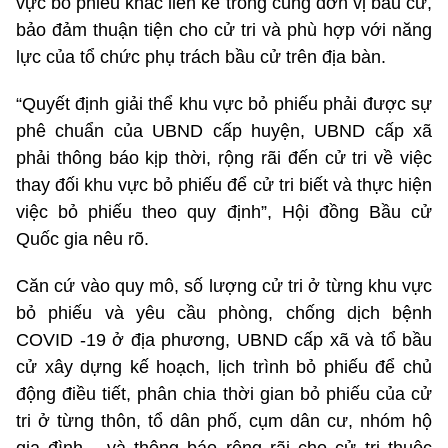
vực bỏ phiếu khác liền kề trong cùng đơn vị bầu cử,
bảo đảm thuận tiện cho cử tri và phù hợp với năng
lực của tổ chức phụ trách bầu cử trên địa bàn.
“Quyết định giải thể khu vực bỏ phiếu phải được sự
phê chuẩn của UBND cấp huyện, UBND cấp xã
phải thông báo kịp thời, rộng rãi đến cử tri về việc
thay đối khu vực bỏ phiếu để cử tri biết và thực hiện
việc bỏ phiếu theo quy định”, Hội đồng Bầu cử
Quốc gia nêu rõ.
Căn cứ vào quy mô, số lượng cử tri ở từng khu vực
bỏ phiếu và yêu cầu phòng, chống dịch bệnh
COVID -19 ở địa phương, UBND cấp xã và tổ bầu
cử xây dựng kế hoạch, lịch trình bỏ phiếu để chủ
động điều tiết, phân chia thời gian bỏ phiếu của cử
tri ở từng thôn, tổ dân phố, cụm dân cư, nhóm hộ