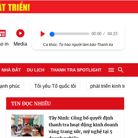
00:00
04:23
Play
o in
Media
Ca khúc:
Tự hào người làm báo Thanh tra
NHÀ ĐẤT
DU LỊCH
THANH TRA SPOTLIGHT
húc
Tôi yêu Tổ quốc tôi
phát triển kinh tế tư nhân
TIN ĐỌC NHIỀU
Tây Ninh: Công bố quyết định
thanh tra hoạt động kinh doanh
vàng trang sức, mỹ nghệ tại 5