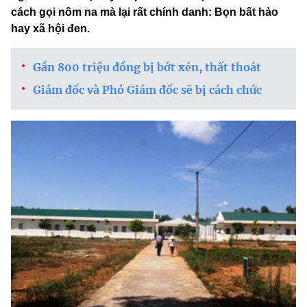
cách gọi nôm na mà lại rất chính danh: Bọn bất hảo
hay xã hội đen.
Gần 800 triệu đồng bị bớt xén, thất thoát
Giám đốc và Phó Giám đốc sẽ bị cách chức