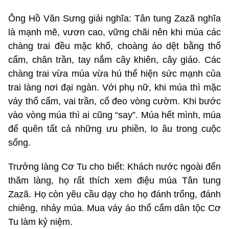
Ông Hồ Văn Sưng giải nghĩa: Tân tung Zazã nghĩa
là mạnh mẽ, vươn cao, vững chãi nên khi múa các
chàng trai đều mặc khố, choàng áo dệt bằng thổ
cẩm, chân trần, tay nắm cây khiên, cây giáo. Các
chàng trai vừa múa vừa hú thể hiện sức mạnh của
trai làng nơi đại ngàn. Với phụ nữ, khi múa thì mặc
váy thổ cẩm, vai trần, cổ đeo vòng cườm. Khi bước
vào vòng múa thì ai cũng “say”. Múa hết mình, múa
để quên tất cả những ưu phiền, lo âu trong cuộc
sống.
Trưởng làng Cơ Tu cho biết: Khách nước ngoài đến
thăm làng, họ rất thích xem điệu múa Tân tung
Zazã. Họ còn yêu cầu dạy cho họ đánh trống, đánh
chiêng, nhảy múa. Mua váy áo thổ cẩm dân tộc Cơ
Tu làm kỷ niệm.