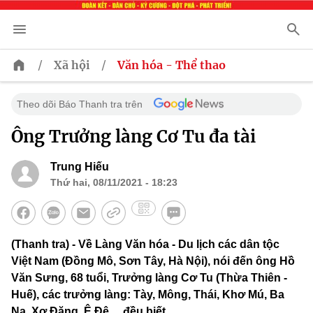
/
/
Xã hội
Văn hóa - Thể thao
Theo dõi Báo Thanh tra trên
Ông Trưởng làng Cơ Tu đa tài
Trung Hiếu
Thứ hai, 08/11/2021 - 18:23
(Thanh tra) - Về Làng Văn hóa - Du lịch các dân tộc
Việt Nam (Đồng Mô, Sơn Tây, Hà Nội), nói đến ông Hồ
Văn Sưng, 68 tuổi, Trưởng làng Cơ Tu (Thừa Thiên -
Huế), các trưởng làng: Tày, Mông, Thái, Khơ Mú, Ba
Na, Xơ Đăng, Ê Đê… đều biết.