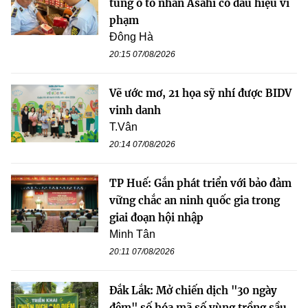
tùng ô tô nhãn Asahi có dấu hiệu vi
phạm
Đông Hà
20:15 07/08/2026
Vẽ ước mơ, 21 họa sỹ nhí được BIDV
vinh danh
T.Vân
20:14 07/08/2026
TP Huế: Gắn phát triển với bảo đảm
vững chắc an ninh quốc gia trong
giai đoạn hội nhập
Minh Tân
20:11 07/08/2026
Đắk Lắk: Mở chiến dịch "30 ngày
đêm" số hóa mã số vùng trồng sầu