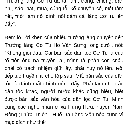
“Trưởng làng Cơ Tu đa tài lắm, trống, chiêng, đàn
nhị, sáo, hát, múa, cúng lễ, kể chuyện cổ, biết làm
hết, “nó” làm nổi đình nổi đám cái làng Cơ Tu lên
đấy”.
Đem lời lời khen của nhiều trưởng làng chuyển đến
Trưởng làng Cơ Tu Hồ Văn Sưng, ông cười, nói:
“Không giỏi đâu. Cái bản sắc dân tộc Cơ Tu là của
tổ tiên ông bà truyền lại, mình là phận con cháu
phải có trách nhiệm giữ lấy, phát huy nó lên. Rồi
tiếp tục truyền lại cho lớp sau. Mất bản sắc của dân
tộc là đánh mất chính mình đấy. Phải làm cho các
dân tộc khác, người nước khác cũng hiểu, biết
được bản sắc văn hóa của dân tộc Cơ Tu. Mình
cùng các nghệ nhân ở xã Hưng Hữu, huyện Nam
Đồng (Thừa Thiên - Huế) ra Làng Văn hóa cũng vì
mục đích như thế”.