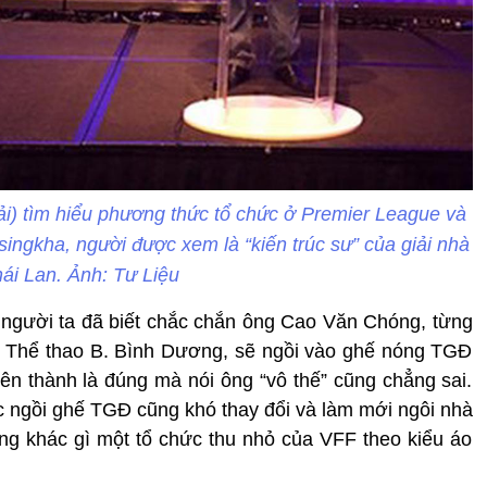
) tìm hiểu phương thức tổ chức ở Premier League và
ingkha, người được xem là “kiến trúc sư” của giải nhà
ái Lan. Ảnh: Tư Liệu
ì người ta đã biết chắc chắn ông Cao Văn Chóng, từng
n Thể thao B. Bình Dương, sẽ ngồi vào ghế nóng TGĐ
ên thành là đúng mà nói ông “vô thế” cũng chẳng sai.
c ngồi ghế TGĐ cũng khó thay đổi và làm mới ngôi nhà
g khác gì một tổ chức thu nhỏ của VFF theo kiểu áo