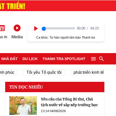
00:00
04:23
Play
o in
Media
Ca khúc:
Tự hào người làm báo Thanh tra
NHÀ ĐẤT
DU LỊCH
THANH TRA SPOTLIGHT
c
Tôi yêu Tổ quốc tôi
phát triển kinh tế tư nhân
TIN ĐỌC NHIỀU
Yêu cầu của Tổng Bí thư, Chủ
tịch nước về sắp xếp trường học
13:14 04/08/2026