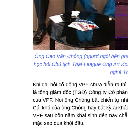
Ông Cao Văn Chóng (người ngồi bên phải
học hỏi Chủ tịch Thai-League Ong Art Kos
nghề Th
Khi đại hội cổ đông VPF chưa diễn ra th
là tổng giám đốc (TGĐ) Công ty Cổ phầ
của VPF. Nói ông Chóng bất chiến tự nhi
Cái khó của ông Chóng hay bất kỳ ai khá
VPF sau bốn năm khai sinh đến nay chẳn
mặc sao qua khỏi đầu.