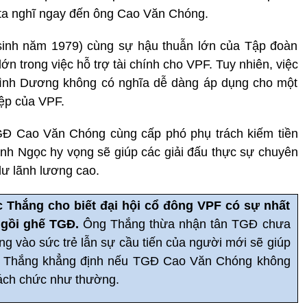
ta nghĩ ngay đến ông Cao Văn Chóng.
(sinh năm 1979) cùng sự hậu thuẫn lớn của Tập đoàn
n trong việc hỗ trợ tài chính cho VPF. Tuy nhiên, việc
Bình Dương không có nghĩa dễ dàng áp dụng cho một
iệp của VPF.
TGĐ Cao Văn Chóng cùng cấp phó phụ trách kiếm tiền
h Ngọc hy vọng sẽ giúp các giải đấu thực sự chuyên
ư lãnh lương cao.
Thắng cho biết đại hội cổ đông VPF có sự nhất
ngồi ghế TGĐ.
Ông Thắng thừa nhận tân TGĐ chưa
ng vào sức trẻ lẫn sự cầu tiến của người mới sẽ giúp
g Thắng khẳng định nếu TGĐ Cao Văn Chóng không
ách chức như thường.