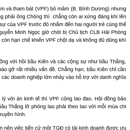
ảm và tham bát (VPF) bỏ mâm (B. Bình Dương) nhưng
ông phải ông Chóng thì chẳng còn ai xứng đáng khi lên
sự của VPF trước đó nhắm đến hai người trẻ cùng thế
uyễn Minh Ngọc giờ chót bị Chủ tịch CLB Hải Phòng
còn hạn chế khiến VPF chột dạ và không đủ dũng khí
iống với hồi bầu Kiên và các cộng sự như bầu Thắng,
tháo gỡ rất nhiều vấn đề. Chẳng hạn, bầu Kiên chỉ cần
ừ các doanh nghiệp lớn nhảy vào hỗ trợ với danh nghĩa
lý với án kinh tế thì VPF cũng lao đao. Hội đồng bảo
 bầu Thắng lỡ phóng lao phải theo lao với mỗi mùa chi
truyền hình.
ăn nên việc tiến cử một TGĐ có tài kinh doanh được ưu