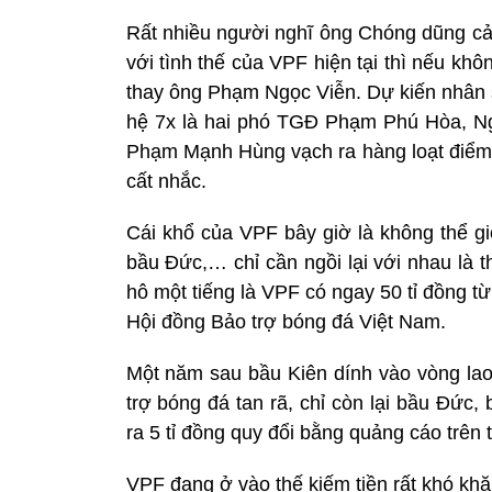
Rất nhiều người nghĩ ông Chóng dũng c
với tình thế của VPF hiện tại thì nếu kh
thay ông Phạm Ngọc Viễn. Dự kiến nhân 
hệ 7x là hai phó TGĐ Phạm Phú Hòa, Ng
Phạm Mạnh Hùng vạch ra hàng loạt điểm 
cất nhắc.
Cái khổ của VPF bây giờ là không thể g
bầu Đức,… chỉ cần ngồi lại với nhau là 
hô một tiếng là VPF có ngay 50 tỉ đồng t
Hội đồng Bảo trợ bóng đá Việt Nam.
Một năm sau bầu Kiên dính vào vòng lao 
trợ bóng đá tan rã, chỉ còn lại bầu Đức,
ra 5 tỉ đồng quy đổi bằng quảng cáo trên 
VPF đang ở vào thế kiếm tiền rất khó kh