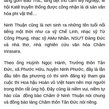
làng gốm Bàu Trúc, làng dệt thổ cẩm Mỹ Nghiệp, lễ
hội Katê truyền thống được công nhận là di sản văn
hóa phi vật thể…
Ninh Thuận cũng là nơi sinh ra những tên tuổi nổi
tiếng một thời như ca sỹ Chế Linh, nhạc sỹ Từ
Công Phụng, nhạc sỹ AMư Nhân, NSƯT Đàng Đức
và nhà thơ, nhà nghiên cứu văn hóa Chăm
Inrasara.
Theo ông Huỳnh Ngọc Hành, Trưởng thôn Tân
Đức, xã Phước Hữu, huyện Ninh Phước, đây là lần
đầu tiên địa phương có thí sinh đăng ký tham gia
cuộc thi Hoa hậu Hoàn vũ Việt Nam nên mọi người
trong thôn rất ủng hộ. Đây cũng là niềm vui, niềm tự
hào của đồng bào Chăm ở Ninh Thuận nói chung
và đồng bào làng Chăm thôn Tân Đức nói riêng.