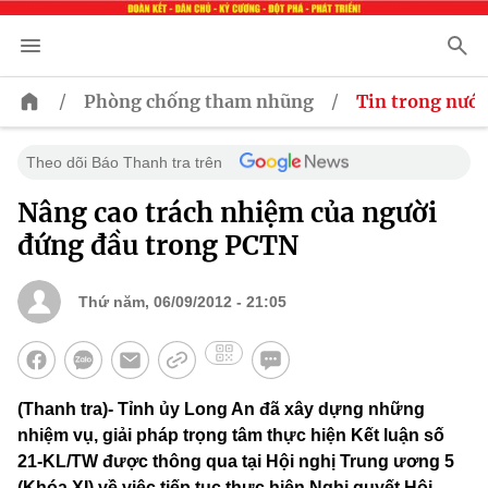
/
/
Phòng chống tham nhũng
Tin trong nước
Theo dõi Báo Thanh tra trên
Nâng cao trách nhiệm của người
đứng đầu trong PCTN
Thứ năm, 06/09/2012 - 21:05
(Thanh tra)- Tỉnh ủy Long An đã xây dựng những
nhiệm vụ, giải pháp trọng tâm thực hiện Kết luận số
21-KL/TW được thông qua tại Hội nghị Trung ương 5
(Khóa XI) về việc tiếp tục thực hiện Nghị quyết Hội