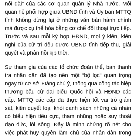
nối dài" của các cơ quan quản lý Nhà nước. Mối
quan hệ phối hợp giữa UBND tỉnh và Ủy ban MTTQ
tỉnh không dừng lại ở những văn bản hành chính
mà được cụ thể hóa bằng cơ chế đối thoại trực tiếp.
Trước và sau mỗi kỳ họp HĐND, mọi ý kiến, kiến
nghị của cử tri đều được UBND tỉnh tiếp thu, giải
quyết và phản hồi kịp thời.
Sự tham gia của các tổ chức đoàn thể, ban thanh
tra nhân dân đã tạo nên một "bộ lọc" quan trọng
ngay từ cơ sở. Đáng chú ý, thông qua công tác hiệp
thương bầu cử đại biểu Quốc hội và HĐND các
cấp, MTTQ các cấp đã thực hiện tốt vai trò giám
sát, kiên quyết loại khỏi danh sách những cá nhân
có biểu hiện tiêu cực, tham nhũng hoặc suy thoái
đạo đức, lối sống. Đây là minh chứng rõ nét cho
việc phát huy quyền làm chủ của nhân dân trong