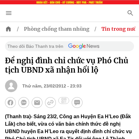
/
/
Phòng chống tham nhũng
Tin trong nước
Theo dõi Báo Thanh tra trên
Đề nghị đình chỉ chức vụ Phó Chủ
tịch UBND xã nhận hối lộ
Thứ năm, 23/02/2012 - 23:03
(Thanh tra)- Sáng 23/2, Công an Huyện Ea H’Leo (Đắk
Lắk) cho biết, vừa có văn bản chính thức đề nghị
UBND huyện Ea H’Leo ra quyết định đình chỉ chức vụ
Phó Chủ tịch UBND xã Ea Tir đối với ông Lê Thành