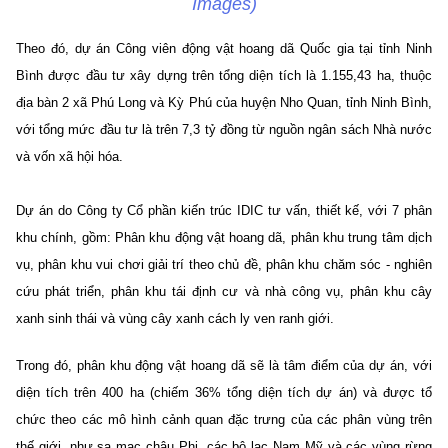
Images)
Theo đó, dự án Công viên động vật hoang dã Quốc gia tại tỉnh Ninh
Bình được đầu tư xây dựng trên tổng diện tích là 1.155,43 ha, thuộc
địa bàn 2 xã Phú Long và Kỳ Phú của huyện Nho Quan, tỉnh Ninh Bình,
với tổng mức đầu tư là trên 7,3 tỷ đồng từ nguồn ngân sách Nhà nước
và vốn xã hội hóa.
Dự án do Công ty Cổ phần kiến trúc IDIC tư vấn, thiết kế, với 7 phân
khu chính, gồm: Phân khu động vật hoang dã, phân khu trung tâm dịch
vụ, phân khu vui chơi giải trí theo chủ đề, phân khu chăm sóc - nghiên
cứu phát triển, phân khu tái định cư và nhà công vụ, phân khu cây
xanh sinh thái và vùng cây xanh cách ly ven ranh giới.
Trong đó, phân khu động vật hoang dã sẽ là tâm điểm của dự án, với
diện tích trên 400 ha (chiếm 36% tổng diện tích dự án) và được tổ
chức theo các mô hình cảnh quan đặc trưng của các phân vùng trên
thế giới, như sa mạc châu Phi, các bộ lạc Nam Mỹ và các vùng rừng