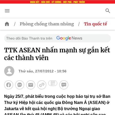
/
/
Phòng chống tham nhũng
Tin quốc tế
Theo dõi Báo Thanh tra trên
TTK ASEAN nhấn mạnh sự gắn kết
các thành viên
Thứ sáu, 27/07/2012 - 10:56
Ngày 25/7, phát biểu trong cuộc họp báo tại trụ sở Ban
Thư ký Hiệp hội các quốc gia Đông Nam Á (ASEAN) ở
Jakarta về kết quả hội nghị Bộ trưởng Ngoại giao
ASEAN lần thứ 45 (AMM-45) và các hội nghị cấp cao