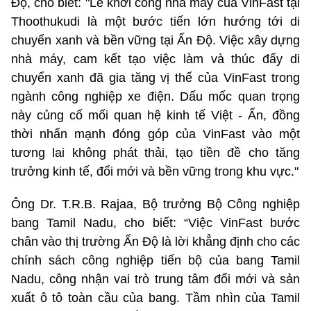
Độ, cho biết: "Lễ khởi công nhà máy của VinFast tại
Thoothukudi là một bước tiến lớn hướng tới di
chuyển xanh và bền vững tại Ấn Độ. Việc xây dựng
nhà máy, cam kết tạo việc làm và thúc đẩy di
chuyển xanh đã gia tăng vị thế của VinFast trong
ngành công nghiệp xe điện. Dấu mốc quan trọng
này củng cố mối quan hệ kinh tế Việt - Ấn, đồng
thời nhấn mạnh đóng góp của VinFast vào một
tương lai không phát thải, tạo tiền đề cho tăng
trưởng kinh tế, đổi mới và bền vững trong khu vực."
Ông Dr. T.R.B. Rajaa, Bộ trưởng Bộ Công nghiệp
bang Tamil Nadu, cho biết: “Việc VinFast bước
chân vào thị trường Ấn Độ là lời khẳng định cho các
chính sách công nghiệp tiến bộ của bang Tamil
Nadu, công nhận vai trò trung tâm đổi mới và sản
xuất ô tô toàn cầu của bang. Tầm nhìn của Tamil