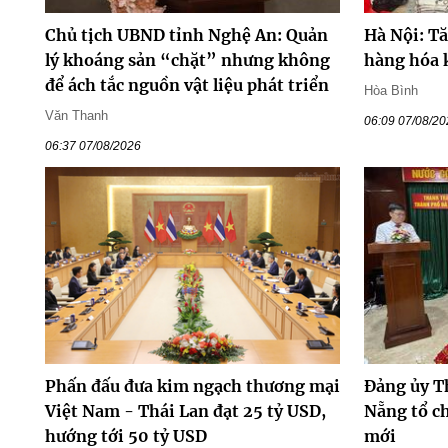
Chủ tịch UBND tỉnh Nghệ An: Quản
Hà Nội: T
lý khoáng sản “chặt” nhưng không
hàng hóa 
để ách tắc nguồn vật liệu phát triển
Hòa Bình
Văn Thanh
06:09 07/08/2
06:37 07/08/2026
Phấn đấu đưa kim ngạch thương mại
Đảng ủy T
Việt Nam - Thái Lan đạt 25 tỷ USD,
Nẵng tổ ch
hướng tới 50 tỷ USD
mới