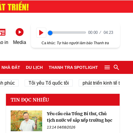
00:00
04:23
Play
o in
Media
Ca khúc:
Tự hào người làm báo Thanh tra
NHÀ ĐẤT
DU LỊCH
THANH TRA SPOTLIGHT
Tôi yêu Tổ quốc tôi
phát triển kinh tế tư nhân
TIN ĐỌC NHIỀU
Yêu cầu của Tổng Bí thư, Chủ
tịch nước về sắp xếp trường học
13:14 04/08/2026