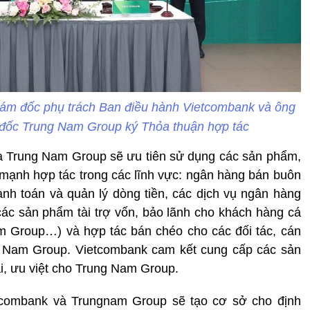
m đốc phụ trách Ban điều hành Vietcombank và ông
đốc Trung Nam Group ký Thỏa thuận hợp tác
à Trung Nam Group sẽ ưu tiên sử dụng các sản phẩm,
y mạnh hợp tác trong các lĩnh vực: ngân hàng bán buôn
nh toán và quản lý dòng tiền, các dịch vụ ngân hàng
ác sản phẩm tài trợ vốn, bảo lãnh cho khách hàng cá
 Group…) và hợp tác bán chéo cho các đối tác, cán
g Nam Group. Vietcombank cam kết cung cấp các sản
i, ưu việt cho Trung Nam Group.
etcombank và Trungnam Group sẽ tạo cơ sở cho định