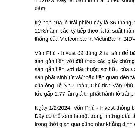
11/2023. Đây là loại hình trái phiếu kh
đảm.
Kỳ hạn của lô trái phiếu này là 36 tháng, t
11%/năm, các kỳ tiếp theo là lãi suất thả 
tháng của Vietcombank, VietinBank, BID
Văn Phú - Invest đã dùng 2 tài sản để bả
sản gắn liền với đất theo các giấy chứn
sản gắn liền với đất thuộc sở hữu của
sản phát sinh từ và/hoặc liên quan đến tà
của ông Tô Như Toàn, Chủ tịch Văn Phú - 
tức gấp 1,77 lần giá trị phát hành lô trái p
Ngày 1/2/2024, Văn Phú - Invest thông bá
Đây có thể xem là một trong những dấu ấ
trong thời gian qua cũng như khẳng định c