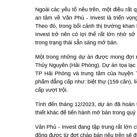
Ngoài các yếu tố nêu trên, một điều rất 
an tâm về Văn Phú - Invest là triển vọ
Theo đó, trong bối cảnh thị trường kha
Invest trở nên có lợi thế rất lớn nhờ s
trong trạng thái sẵn sàng mở bán.
Một trong những dự án được mong đợi nh
Thủy Nguyên (Hải Phòng). Dự án tọa lạc t
TP Hải Phòng và trung tâm của huyện 
phẩm đẳng cấp như: biệt thự (159 căn), l
cấp vượt trội.
Tính đến tháng 12/2023, dự án đã hoàn t
thiết khác để tiến hành mở bán trong quý
Văn Phú - Invest đang tập trung rất lớn 
động được từ đợt chào bán nêu trên sẽ đ