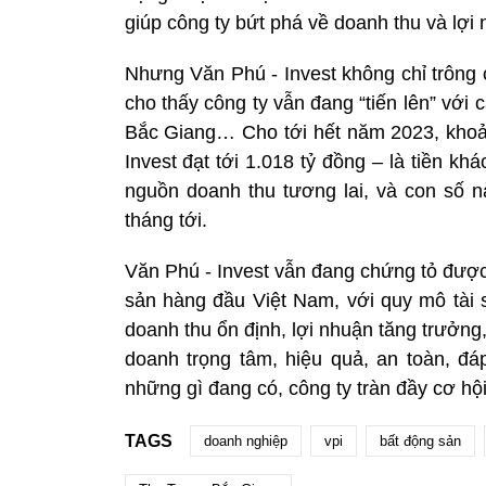
giúp công ty bứt phá về doanh thu và lợi 
Nhưng Văn Phú - Invest không chỉ trông 
cho thấy công ty vẫn đang “tiến lên” với
Bắc Giang… Cho tới hết năm 2023, khoản
Invest đạt tới 1.018 tỷ đồng – là tiền 
nguồn doanh thu tương lai, và con số nà
tháng tới.
Văn Phú - Invest vẫn đang chứng tỏ được
sản hàng đầu Việt Nam, với quy mô tài s
doanh thu ổn định, lợi nhuận tăng trưởng,
doanh trọng tâm, hiệu quả, an toàn, đ
những gì đang có, công ty tràn đầy cơ h
TAGS
doanh nghiệp
vpi
bất động sản