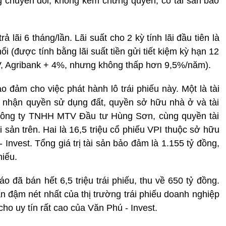
ông chuyển đổi, không kèm chứng quyền, có tài sản bảo
rả lãi 6 tháng/lần. Lãi suất cho 2 kỳ tính lãi đầu tiên là
nổi (được tính bằng lãi suất tiền gửi tiết kiệm kỳ hạn 12
V, Agribank + 4%, nhưng không thấp hơn 9,5%/năm).
o đảm cho việc phát hành lô trái phiếu này. Một là tài
g nhận quyền sử dụng đất, quyền sở hữu nhà ở và tài
 Công ty TNHH MTV Đầu tư Hùng Sơn, cùng quyền tài
i sản trên. Hai là 16,5 triệu cổ phiếu VPI thuộc sở hữu
Invest. Tổng giá trị tài sản bảo đảm là 1.155 tỷ đồng,
hiếu.
o đã bán hết 6,5 triệu trái phiếu, thu về 650 tỷ đồng.
n đậm nét nhất của thị trường trái phiếu doanh nghiệp
ho uy tín rất cao của Văn Phú - Invest.