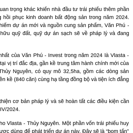
quan trọng khác khiến nhà đầu tư trái phiếu thêm phần
ng hồi phục kinh doanh bất động sản trong năm 2024.
n hiếm dự án mới và nguồn cung sản phẩm, Văn Phú -
ở hữu quỹ đất, quỹ dự án sạch sẽ về pháp lý và đang
ất của Văn Phú - Invest trong năm 2024 là Vlasta -
ại vị trí đắc địa, gần kề trung tâm hành chính mới của
Thủy Nguyên, có quy mô 32,5ha, gồm các dòng sản
iền kề (840 căn) cùng hạ tầng đồng bộ và tiện ích đẳng
hiện cơ bản pháp lý và sẽ hoàn tất các điều kiện cần
 IV/2024.
cho Vlasta - Thủy Nguyên. Một phần vốn trái phiếu huy
ược dùng để phát triển dự án này. Đây sẽ là “bom tấn”