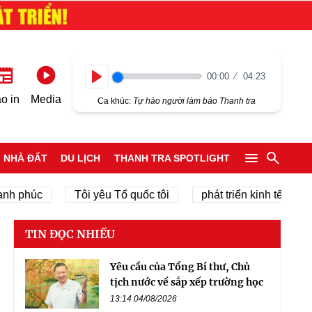
00:00
04:23
Play
o in
Media
Ca khúc:
Tự hào người làm báo Thanh tra
NHÀ ĐẤT
DU LỊCH
THANH TRA SPOTLIGHT
phúc
Tôi yêu Tổ quốc tôi
phát triển kinh tế tư nhân
TIN ĐỌC NHIỀU
Yêu cầu của Tổng Bí thư, Chủ
tịch nước về sắp xếp trường học
13:14 04/08/2026