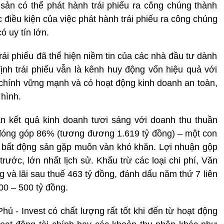
sản có thể phát hành trái phiếu ra công chúng thành
 điều kiện của việc phát hành trái phiếu ra công chúng
ó uy tín lớn.
rái phiếu đã thể hiện niềm tin của các nhà đầu tư dành
ịnh trái phiếu vẫn là kênh huy động vốn hiệu quả với
 chính vững mạnh và có hoạt động kinh doanh an toàn,
 hình.
 kết quả kinh doanh tươi sáng với doanh thu thuần
 đóng góp 86% (tương đương 1.619 tỷ đồng) – một con
ng bất động sản gặp muôn vàn khó khăn. Lợi nhuận gộp
rước, lớn nhất lịch sử. Khấu trừ các loại chi phí, Văn
ng và lãi sau thuế 463 tỷ đồng, đánh dấu năm thứ 7 liên
300 – 500 tỷ đồng.
ú - Invest có chất lượng rất tốt khi đến từ hoạt động