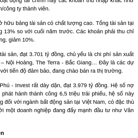
hoạt động tài chính hay các khoản thu nhập khác như
/công ty thành viên.
ở hữu bảng tài sản có chất lượng cao. Tổng tài sản tại
g 13% so với cuối năm trước. Các khoản phải thu chỉ
ồng, giảm 10%.
ài sản, đạt 3.701 tỷ đồng, chủ yếu là chi phí sản xuất
 – Nội Hoàng, The Terra - Bắc Giang… Đây là các dự
với tiến độ đảm bảo, đang chào bán ra thị trường.
ú - Invest rất dày dặn, đạt 3.979 tỷ đồng. Hệ số nợ
 phát hành thành công 6,5 triệu trái phiếu, hệ số này
g đối với ngành bất động sản tại Việt Nam, có đặc thù
với một doanh nghiệp đang đẩy mạnh đầu tư như Văn
ên