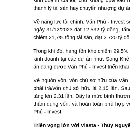
kinh doanh cốt lõi, chứ không dựa vào 
thanh lý tài sản hay chuyển nhượng dự án
Về năng lực tài chính, Văn Phú - Invest s
ngày 31/12/2023 đạt 12.532 tỷ đồng, tăn
chiếm 21,7% tổng tài sản, đạt 2.720 tỷ đ
Trong khi đó, hàng tồn kho chiếm 29,5% t
kinh doanh tại các dự án như: Song Khê
án đang được Văn Phú - Invest triển khai 
Về nguồn vốn, vốn chủ sở hữu của Văn Ph
phải trả/vốn chủ sở hữu là 2,15 lần. Sau
tăng lên 2,31 lần. Đây là mức bình thườn
thâm dụng vốn, và hoàn toàn phù hợp 
Phú - Invest.
Triển vọng lớn với Vlasta - Thủy Nguy