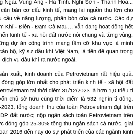
 Ngãi, Vũng Áng - Hà Tĩnh, Nghi Sơn - Thanh Hóa...
căn bản cơ cấu kinh tế, mang lại nguồn thu lớn cho
u cầu về năng lượng, phân bón của cả nước. Các dự
m Khí - Điện - Đạm Cà Mau… vẫn đang hoạt động hết
riển kinh tế - xã hội đất nước nói chung và từng vùng,
ững dự án công trình mang tầm cỡ khu vực là minh
cán bộ, kỹ sư dầu khí Việt Nam, là tiền đề quan trọng
 dịch vụ dầu khí ra nước ngoài.
sản xuất, kinh doanh của Petrovietnam rất hiệu quả.
óng góp lớn nhất cho phát triển kinh tế - xã hội đất
rovietnam tại thời điểm 31/12/2023 là hơn 1,0 triệu tỉ
ốn chủ sở hữu cùng thời điểm là 532 nghìn tỉ đồng,
023, tổng doanh thu của toàn Petrovietnam đạt trên
DP đất nước; nộp ngân sách toàn Petrovietnam trên
ước đóng góp 25-30% tổng thu ngân sách cả nước, giai
ạn 2016 đến nay do sự phát triển của các ngành kinh