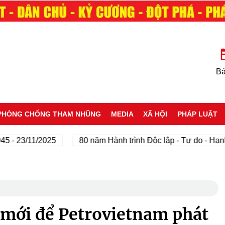
Bá
PHÒNG CHỐNG THAM NHŨNG
MEDIA
XÃ HỘI
PHÁP LUẬT
23/11/2025
80 năm Hành trình Độc lập - Tự do - Hạnh phú
 mới để Petrovietnam phát