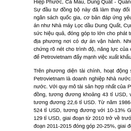
Hiệp Phước, Cà Mau, Dung Quất - Quảng
Sự đầu tư đồng bộ này đã làm thay đổi 
ngân sách quốc gia, cơ bản đáp ứng yê
án như Nhà máy Lọc dầu Dung Quất, Cụ
sức hiệu quả, đóng góp to lớn cho phát t
địa phương nơi có dự án vận hành. Nh
chứng rõ nét cho trình độ, năng lực của 
để Petrovietnam đẩy mạnh việc xuất khẩu
Trên phương diện tài chính, hoạt động 
Petrovietnam là doanh nghiệp Nhà nước đ
nước. Với quy mô tài sản hợp nhất của Pet
đồng, tương đương khoảng 43 tỉ USD, v
tương đương 22,6 tỉ USD. Từ năm 1986-2
524 tỉ USD, tương đương với 10-13% G
129 tỉ USD, giai đoạn từ 2010 trở về tr
đoạn 2011-2015 đóng góp 20-25%, giai đo