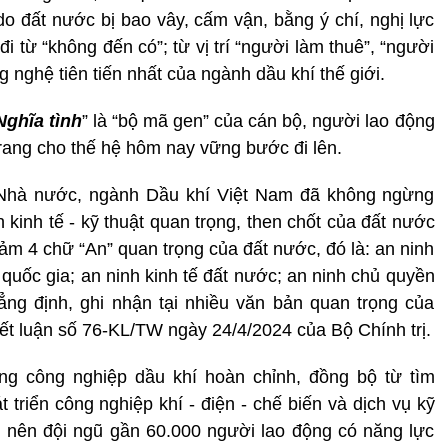
do đất nước bị bao vây, cấm vận, bằng ý chí, nghị lực
 từ “không đến có”; từ vị trí “người làm thuê”, “người
 nghệ tiên tiến nhất của ngành dầu khí thế giới.
Nghĩa tình
” là “bộ mã gen” của cán bộ, người lao động
trang cho thế hệ hôm nay vững bước đi lên.
Nhà nước, ngành Dầu khí Việt Nam đã không ngừng
 kinh tế - kỹ thuật quan trọng, then chốt của đất nước
đảm 4 chữ “An” quan trọng của đất nước, đó là: an ninh
quốc gia; an ninh kinh tế đất nước; an ninh chủ quyền
ẳng định, ghi nhận tại nhiều văn bản quan trọng của
ết luận số 76-KL/TW ngày 24/4/2024 của Bộ Chính trị.
ng công nghiệp dầu khí hoàn chỉnh, đồng bộ từ tìm
 triển công nghiệp khí - điện - chế biến và dịch vụ kỹ
h nên đội ngũ gần 60.000 người lao động có năng lực