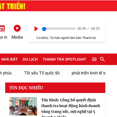
00:00
04:23
Play
o in
Media
Ca khúc:
Tự hào người làm báo Thanh tra
NHÀ ĐẤT
DU LỊCH
THANH TRA SPOTLIGHT
c
Tôi yêu Tổ quốc tôi
phát triển kinh tế tư nhân
TIN ĐỌC NHIỀU
Tây Ninh: Công bố quyết định
thanh tra hoạt động kinh doanh
vàng trang sức, mỹ nghệ tại 5