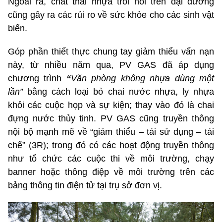
Ngoài ra, chất thải nhựa trôi nổi trên đại dương
cũng gây ra các rủi ro về sức khỏe cho các sinh vật
biển.
Góp phần thiết thực chung tay giảm thiểu vấn nạn
này, từ nhiều năm qua, PV GAS đã áp dụng
chương trình
“
Văn phòng không nhựa dùng một
lần”
bằng cách loại bỏ chai nước nhựa, ly nhựa
khỏi các cuộc họp và sự kiện; thay vào đó là chai
đựng nước thủy tinh. PV GAS cũng truyền thông
nội bộ mạnh mẽ về “giảm thiểu – tái sử dụng – tái
chế” (3R); trong đó có các hoạt động truyền thông
như tổ chức các cuộc thi về môi trường, chạy
banner hoặc thông điệp về môi trường trên các
bảng thông tin điện tử tại trụ sở đơn vị.