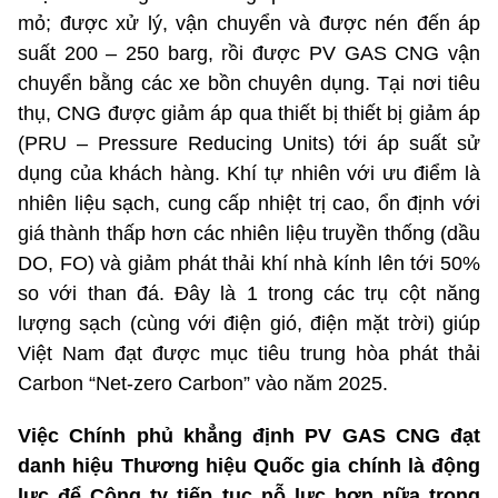
mỏ; được xử lý, vận chuyển và được nén đến áp
suất 200 – 250 barg, rồi được PV GAS CNG vận
chuyển bằng các xe bồn chuyên dụng. Tại nơi tiêu
thụ, CNG được giảm áp qua thiết bị thiết bị giảm áp
(PRU – Pressure Reducing Units) tới áp suất sử
dụng của khách hàng. Khí tự nhiên với ưu điểm là
nhiên liệu sạch, cung cấp nhiệt trị cao, ổn định với
giá thành thấp hơn các nhiên liệu truyền thống (dầu
DO, FO) và giảm phát thải khí nhà kính lên tới 50%
so với than đá. Đây là 1 trong các trụ cột năng
lượng sạch (cùng với điện gió, điện mặt trời) giúp
Việt Nam đạt được mục tiêu trung hòa phát thải
Carbon “Net-zero Carbon” vào năm 2025.
Việc Chính phủ khẳng định PV GAS CNG đạt
danh hiệu Thương hiệu Quốc gia chính là động
lực để Công ty tiếp tục nỗ lực hơn nữa trong