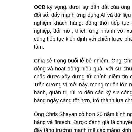
OCB kỳ vọng, dưới sự dẫn dắt của ông C
đổi số, đẩy mạnh ứng dụng AI và dữ liệu 
nghiệm khách hàng; đồng thời tiếp tục
nghiệp, đổi mới, thích ứng nhanh với x
cũng tiếp tục kiên định với chiến lược ph
tâm.
Chia sẻ trong buổi lễ bổ nhiệm, Ông Chr
động và hoạt động hiệu quả, với sự ch
chắc được xây dựng từ chính niềm tin 
Trên cương vị mới này, mong muốn lớn nh
hành, quản trị rủi ro đến các kỹ sư cô
hàng ngày càng tốt hơn, trở thành lựa ch
Ông Chris Shayan có hơn 20 năm kinh ngh
hàng và fintech. Được đánh giá là chuyê
đẩy tăng trưởng mạnh mẽ các mảng kinh d