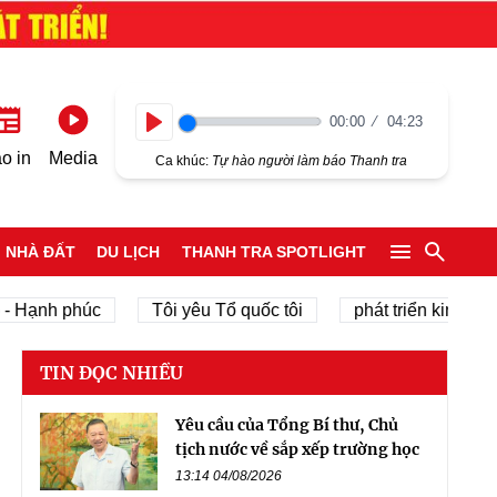
00:00
04:23
Play
o in
Media
Ca khúc:
Tự hào người làm báo Thanh tra
NHÀ ĐẤT
DU LỊCH
THANH TRA SPOTLIGHT
nh phúc
Tôi yêu Tổ quốc tôi
phát triển kinh tế tư nhâ
TIN ĐỌC NHIỀU
Yêu cầu của Tổng Bí thư, Chủ
tịch nước về sắp xếp trường học
13:14 04/08/2026